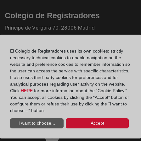
Colegio de Registradores
Príncipe de Vergara 70. 28006 Madrid
Teléfono:
91 270 17 96
Fax:
91 564 11 59
El Colegio de Registradores uses its own cookies: strictly
necessary technical cookies to enable navigation on the
Email:
contacto@registradores.org
website and preference cookies to remember information so
the user can access the service with specific characteristics.
Registro de entrada del Colegio de registradores
It also uses third-party cookies for preferences and for
analytical purposes regarding user activity on the website.
Click
HERE
for more information about the “Cookie Policy.”
You can accept all cookies by clicking the “Accept” button or
Ir a facebook (abre en ventana nueva)
configure them or refuse their use by clicking the “I want to
choose...” button.
Ir a twitter (abre en ventana nueva)
I want to choose...
Accept
Ir a YouTube (abre en ventana nueva)