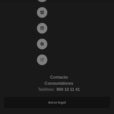
Ir a Flickr (abre en ventana nueva)
Ir a Linkedin (abre en ventana nueva)
Ir al Blog (abre en ventana nueva)
Ir a Instagram (abre en ventana nueva)
Contacto
Consumidores
Teléfono:
900 10 11 41
Aviso legal