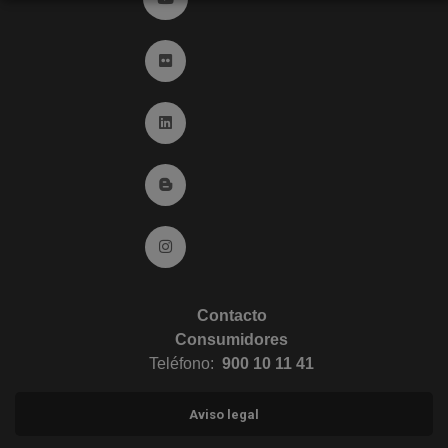
Ir a Flickr (abre en ventana nueva)
Ir a Linkedin (abre en ventana nueva)
Ir al Blog (abre en ventana nueva)
Ir a Instagram (abre en ventana nueva)
Contacto
Consumidores
Teléfono:
900 10 11 41
Aviso legal