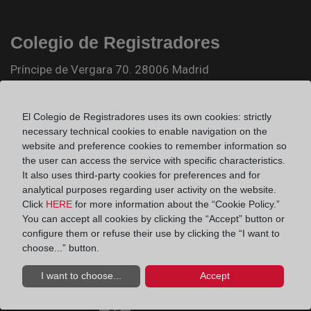
Colegio de Registradores
Príncipe de Vergara 70. 28006 Madrid
Teléfono:
91 270 17 96
Fax:
91 564 11 59
El Colegio de Registradores uses its own cookies: strictly
necessary technical cookies to enable navigation on the
Email:
contacto@registradores.org
website and preference cookies to remember information so
the user can access the service with specific characteristics.
Registro de entrada del Colegio de registradores
It also uses third-party cookies for preferences and for
analytical purposes regarding user activity on the website.
Click
HERE
for more information about the “Cookie Policy.”
You can accept all cookies by clicking the “Accept” button or
Ir a facebook (abre en ventana nueva)
configure them or refuse their use by clicking the “I want to
choose...” button.
Ir a twitter (abre en ventana nueva)
I want to choose...
Accept
Ir a YouTube (abre en ventana nueva)