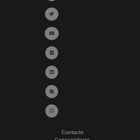
Ir a twitter (abre en ventana nueva)
Ir a YouTube (abre en ventana nueva)
Ir a Flickr (abre en ventana nueva)
Ir a Linkedin (abre en ventana nueva)
Ir al Blog (abre en ventana nueva)
Ir a Instagram (abre en ventana nueva)
Contacto
Consumidores