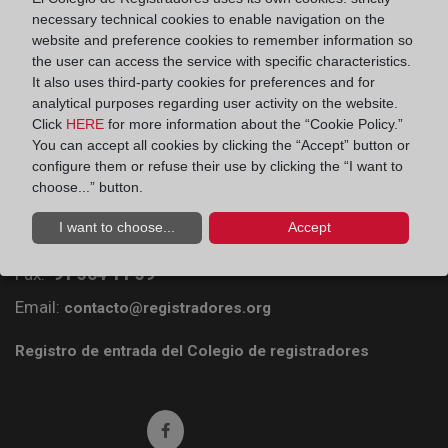
necessary technical cookies to enable navigation on the
website and preference cookies to remember information so
the user can access the service with specific characteristics.
It also uses third-party cookies for preferences and for
analytical purposes regarding user activity on the website.
Click
HERE
for more information about the “Cookie Policy.”
You can accept all cookies by clicking the “Accept” button or
Colegio de Registradores
configure them or refuse their use by clicking the “I want to
choose...” button.
Príncipe de Vergara 70. 28006 Madrid
I want to choose...
Accept
Teléfono:
91 270 17 96
Fax:
91 564 11 59
Email:
contacto@registradores.org
Registro de entrada del Colegio de registradores
Ir a facebook (abre en ventana nueva)