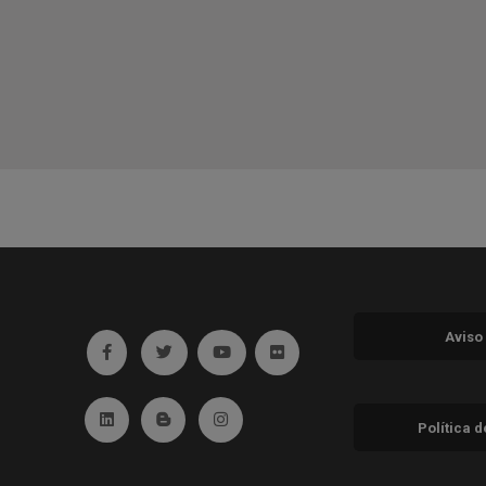
Aviso
Ir a facebook (abre en ventana nueva)
Ir a twitter (abre en ventana nueva)
Ir a YouTube (abre en ventana nuev
Ir a Flickr (abre en ventana 
Ir a Linkedin (abre en ventana nueva)
Ir al Blog (abre en ventana nueva)
Ir a Instagram (abre en ventana nue
Política 