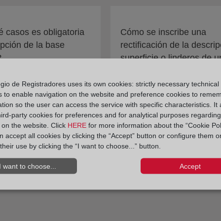
 casos es obligatoria
Cómo se inscribe una
ripción de la base
rectificación de la descrip
?
superficie o linderos de 
finca
gio de Registradores uses its own cookies: strictly necessary technical
s to enable navigation on the website and preference cookies to reme
tion so the user can access the service with specific characteristics. It 
hird-party cookies for preferences and for analytical purposes regardin
y on the website. Click
HERE
for more information about the “Cookie Pol
 accept all cookies by clicking the “Accept” button or configure them o
their use by clicking the “I want to choose...” button.
I want to choose...
Accept