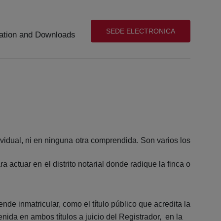
(abre en nueva ventana)
SEDE ELECTRONICA
tion and Downloads
ividual, ni en ninguna otra comprendida. Son varios los
a actuar en el distrito notarial donde radique la finca o
ende inmatricular, como el título público que acredita la
nida en ambos títulos a juicio del Registrador, en la