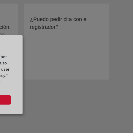
¿Puedo pedir cita con el
ción,
registrador?
una
mber
also
g user
icy.”
r