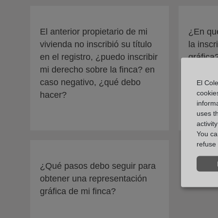
El anterior propietario de mi
¿En qué
vivienda no inscribió su título
la insc
en el registro, ¿puedo inscribir
gráfica
mi derecho sobre la finca? en
caso negativo, ¿qué debo
El Cole
cookie
hacer?
informa
uses t
activit
You can
refuse 
¿Qué pasos debo seguir para
obtener una representación
gráfica de mi finca?