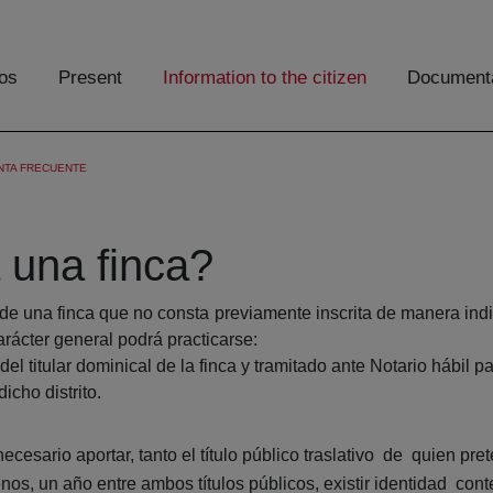
os
Present
Information to the citizen
Documenta
NTA FRECUENTE
 una finca?
 de una finca que no consta previamente inscrita de manera ind
rácter general podrá practicarse:
 titular dominical de la finca y tramitado ante Notario hábil par
icho distrito.
ecesario aportar, tanto el título público traslativo de quien pret
nos, un año entre ambos títulos públicos, existir identidad conte