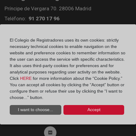
Príncipe de Vergara 70. 28006 Madrid
Teléfono:
91 270 17 96
Fax:
91 564 11 59
Email:
contacto@registradores.org
El Colegio de Registradores uses its own cookies: strictly
necessary technical cookies to enable navigation on the
Registro de entrada del Colegio de registradores
website and preference cookies to remember information so
the user can access the service with specific characteristics.
It also uses third-party cookies for preferences and for
analytical purposes regarding user activity on the website.
Ir a facebook (abre en ventana nueva)
Click
HERE
for more information about the “Cookie Policy.”
You can accept all cookies by clicking the “Accept” button or
configure them or refuse their use by clicking the “I want to
Ir a twitter (abre en ventana nueva)
choose...” button.
I want to choose...
Accept
Ir a YouTube (abre en ventana nueva)
Ir a Flickr (abre en ventana nueva)