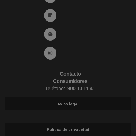
Ir a Linkedin (abre en ventana nueva)
Ir al Blog (abre en ventana nueva)
Ir a Instagram (abre en ventana nueva)
Contacto
Consumidores
Teléfono:
900 10 11 41
Aviso legal
Política de privacidad