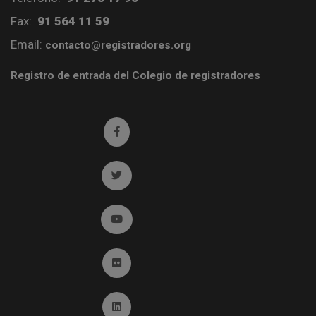
Fax:
91 564 11 59
Email:
contacto@registradores.org
Registro de entrada del Colegio de registradores
Ir a facebook (abre en ventana nueva)
Ir a twitter (abre en ventana nueva)
Ir a YouTube (abre en ventana nueva)
Ir a Flickr (abre en ventana nueva)
Ir a Linkedin (abre en ventana nueva)