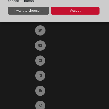
choose...” button.
I want to choose...
Accept
Ir a facebook (abre en ventana nueva)
Ir a twitter (abre en ventana nueva)
Ir a YouTube (abre en ventana nueva)
Ir a Flickr (abre en ventana nueva)
Ir a Linkedin (abre en ventana nueva)
Ir al Blog (abre en ventana nueva)
Ir a Instagram (abre en ventana nueva)