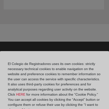
Colegio de Registradores
El Colegio de Registradores uses its own cookies: strictly
necessary technical cookies to enable navigation on the
Príncipe de Vergara 70. 28006 Madrid
website and preference cookies to remember information so
Teléfono:
91 270 17 96
the user can access the service with specific characteristics.
It also uses third-party cookies for preferences and for
Fax:
91 564 11 59
analytical purposes regarding user activity on the website.
Email:
contacto@registradores.org
Click
HERE
for more information about the “Cookie Policy.”
You can accept all cookies by clicking the “Accept” button or
configure them or refuse their use by clicking the “I want to
Registro de entrada del Colegio de registradores