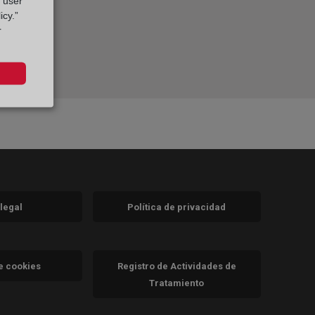
g user
icy.”
r
 legal
Política de privacidad
a)
nueva)
va)
de cookies
Registro de Actividades de
Tratamiento