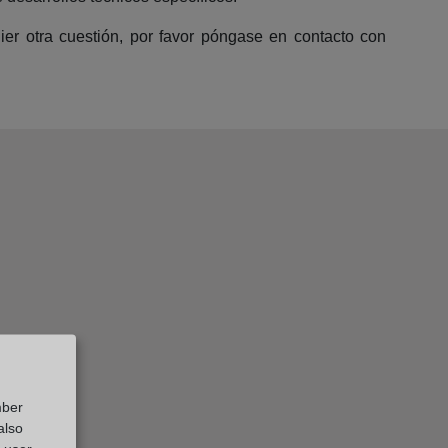
uier otra cuestión, por favor póngase en contacto con
mber
also