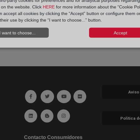
hird-party cookies for preferences and for analytical purposes regardin
y on the website. Click
HERE
for more information about the “Cookie Pol
 accept all cookies by clicking the “Accept” button or configure them o
their use by clicking the “I want to choose...” button.
I want to choose...
Accept
Aviso
Ir a facebook (abre en ventana nueva)
Ir a twitter (abre en ventana nueva)
Ir a YouTube (abre en ventana nuev
Ir a Flickr (abre en ventana 
Ir a Linkedin (abre en ventana nueva)
Ir al Blog (abre en ventana nueva)
Ir a Instagram (abre en ventana nue
Política 
Contacto Consumidores