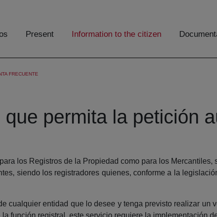
os
Present
Information to the citizen
Documenta
NTA FRECUENTE
o que permita la petición
 para los Registros de la Propiedad como para los Mercantiles, s
es, siendo los registradores quienes, conforme a la legislació
 cualquier entidad que lo desee y tenga previsto realizar un v
 la función registral, este servicio requiere la implementación d