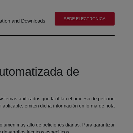
(abre en nueva ventana)
SEDE ELECTRONICA
tion and Downloads
 automatizada de
istemas apificados que facilitan el proceso de petición
n aplicable, emiten dicha información en forma de nota
olumen muy alto de peticiones diarias. Para garantizar
e desarrollos técnicos específicos.