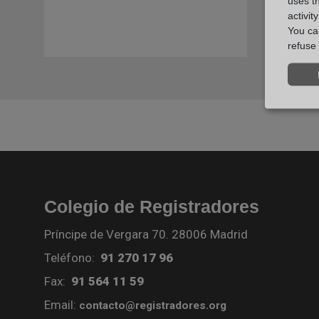
uses t
activit
You can
refuse 
Colegio de Registradores
Príncipe de Vergara 70. 28006 Madrid
Teléfono:
91 270 17 96
Fax:
91 564 11 59
Email:
contacto@registradores.org