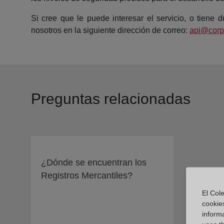
Si cree que le puede interesar el servicio, o tiene 
nosotros en la siguiente dirección de correo:
api@corp
Preguntas relacionadas
¿Dónde se encuentran los
Registros Mercantiles?
El Cole
cookie
informa