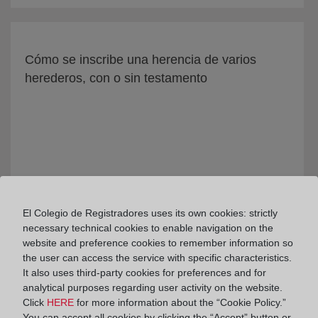
Cómo se inscribe una herencia de varios
herederos, con o sin testamento
El Colegio de Registradores uses its own cookies: strictly
necessary technical cookies to enable navigation on the
website and preference cookies to remember information so
En qué supuestos se permite la cancelación
the user can access the service with specific characteristics.
It also uses third-party cookies for preferences and for
de préstamos hipotecarios mediante instancia
analytical purposes regarding user activity on the website.
privada en el Registro
Click
HERE
for more information about the “Cookie Policy.”
You can accept all cookies by clicking the “Accept” button or