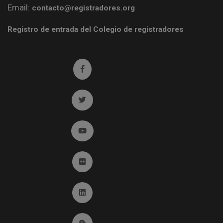
Email:
contacto@registradores.org
Registro de entrada del Colegio de registradores
Ir a facebook (abre en ventana nueva)
Ir a twitter (abre en ventana nueva)
Ir a YouTube (abre en ventana nueva)
Ir a Flickr (abre en ventana nueva)
Ir a Linkedin (abre en ventana nueva)
Ir al Blog (abre en ventana nueva)