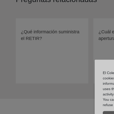
¿Qué información suministra
¿Cuál e
el RETIR?
apertur
El Cole
cookie
informa
uses t
activit
You can
refuse 