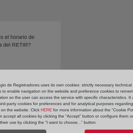
s el horario de
a del RETIR?
gio de Registradores uses its own cookies: strictly necessary technical
s to enable navigation on the website and preference cookies to reme
tion so the user can access the service with specific characteristics. It 
hird-party cookies for preferences and for analytical purposes regardin
y on the website. Click
HERE
for more information about the “Cookie Pol
 accept all cookies by clicking the “Accept” button or configure them o
their use by clicking the “I want to choose...” button.