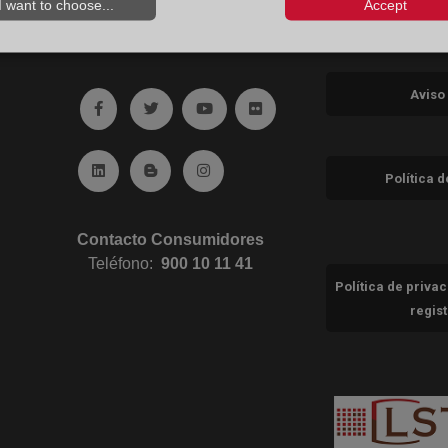
I want to choose...
Accept
Aviso
Ir a facebook (abre en ventana nueva)
Ir a twitter (abre en ventana nueva)
Ir a YouTube (abre en ventana nuev
Ir a Flickr (abre en ventana 
Ir a Linkedin (abre en ventana nueva)
Ir al Blog (abre en ventana nueva)
Ir a Instagram (abre en ventana nue
Política 
Contacto Consumidores
Teléfono:
900 10 11 41
Política de priva
regis