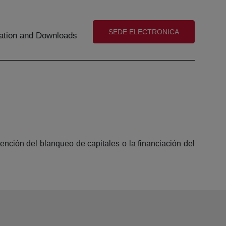
(abre en nueva ventana)
SEDE ELECTRONICA
tion and Downloads
vención del blanqueo de capitales o la financiación del