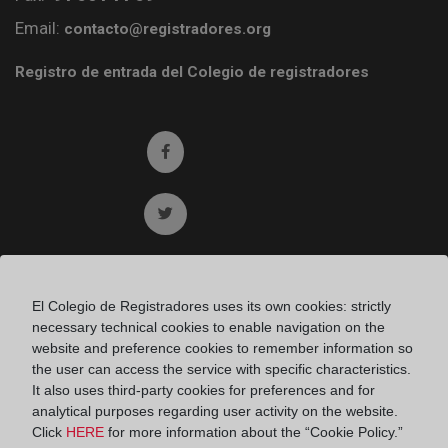
Email:
contacto@registradores.org
Registro de entrada del Colegio de registradores
Ir a facebook (abre en ventana nueva)
Ir a twitter (abre en ventana nueva)
Ir a YouTube (abre en ventana nueva)
El Colegio de Registradores uses its own cookies: strictly
necessary technical cookies to enable navigation on the
Ir a Flickr (abre en ventana nueva)
website and preference cookies to remember information so
the user can access the service with specific characteristics.
It also uses third-party cookies for preferences and for
Ir a Linkedin (abre en ventana nueva)
analytical purposes regarding user activity on the website.
Click
HERE
for more information about the “Cookie Policy.”