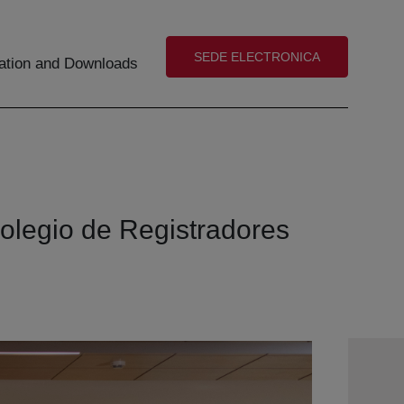
(abre en nueva ventana)
SEDE ELECTRONICA
tion and Downloads
Colegio de Registradores