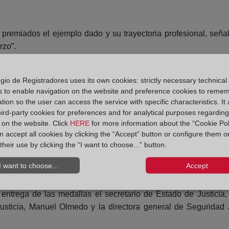
remiados el ejemplo dado y su trayectoria profesional, señal
rzo”.
 los registradores que formaron parte de la junta de gobierno 
, Manuel Ballesteros Alonso, Fernando Acedo-Rico Henning,
gio de Registradores uses its own cookies: strictly necessary technical
s to enable navigation on the website and preference cookies to reme
arcía y Eduardo Entrala Bueno.
tion so the user can access the service with specific characteristics. It 
hird-party cookies for preferences and for analytical purposes regardin
alardón de la institución Alberto Muñoz Calvo, presidente Com
y on the website. Click
HERE
for more information about the “Cookie Pol
enca, coordinador del Centro de Estudios del Decanato de lo
 accept all cookies by clicking the “Accept” button or configure them o
uz de La Palma y Francisco Marín Castán, presidente de la Sala
their use by clicking the “I want to choose...” button.
a los registradores jubilados en los dos últimos años, y a títul
I want to choose...
Accept
fallecido en 2014.
entrega de las medallas el secretario de Estado de Justicia,
usticia, Manuel Olmedo y la directora general de Seguridad J