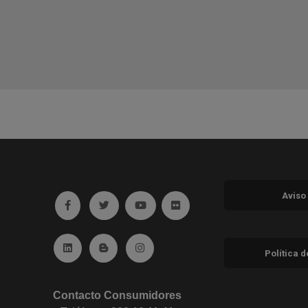
Aviso
Ir a facebook (abre en ventana nueva)
Ir a twitter (abre en ventana nueva)
Ir a YouTube (abre en ventana nuev
Ir a Flickr (abre en ventana 
Ir a Linkedin (abre en ventana nueva)
Ir al Blog (abre en ventana nueva)
Ir a Instagram (abre en ventana nue
Política 
Contacto Consumidores