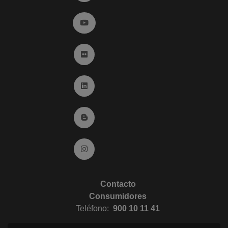
Ir a YouTube (abre en ventana nueva)
Ir a Flickr (abre en ventana nueva)
Ir a Linkedin (abre en ventana nueva)
Ir al Blog (abre en ventana nueva)
Ir a Instagram (abre en ventana nueva)
Contacto
Consumidores
Teléfono:
900 10 11 41