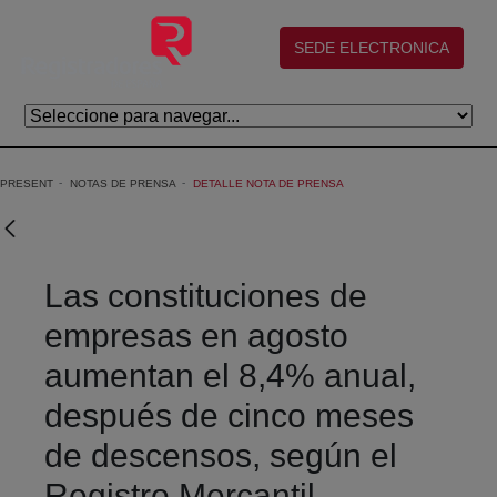
Skip to Main Content
(abre en nueva ventana)
SEDE ELECTRONICA
PRESENT
NOTAS DE PRENSA
DETALLE NOTA DE PRENSA
Las constituciones de
empresas en agosto
aumentan el 8,4% anual,
después de cinco meses
de descensos, según el
Registro Mercantil