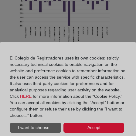
El Colegio de Registradores uses its own cookies: strictly
Si comparamos desde abril la tasa de variación de
necessary technical cookies to enable navigation on the
cada mes con el mismo mes del año anterior, se
website and preference cookies to remember information so
the user can access the service with specific characteristics.
observa una clara mejoría desde junio, final de las
It also uses third-party cookies for preferences and for
restricciones a la actividad, acercándose desde
analytical purposes regarding user activity on the website.
dicho mes a los valores de 2019, pero con un cierto
Click
HERE
for more information about the “Cookie Policy.”
estancamiento en los meses siguientes que no
You can accept all cookies by clicking the “Accept” button or
permiten llegar a alcanzar los valores del año
configure them or refuse their use by clicking the “I want to
choose...” button.
pasado en los mismos meses (-10,5% en junio,
-11,6% en julio y -11,1% en agosto). Quedan lejos,
I want to choose...
Accept
en cualquier caso, las grandes caídas anuales