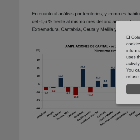
En cuanto al análisis por territorios, y como es ha
del -1,6 % frente al mismo mes del año anterior. Le 
Extremadura, Cantabria, Ceuta y Melilla y Navarra, 
El Cole
cookie
informa
uses t
activit
You can
refuse 