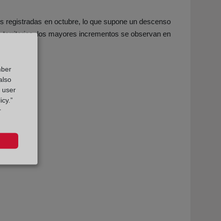
es registradas en octubre, lo que supone un descenso
e territorios, los mayores incrementos se observan en
mber
also
g user
icy.”
r