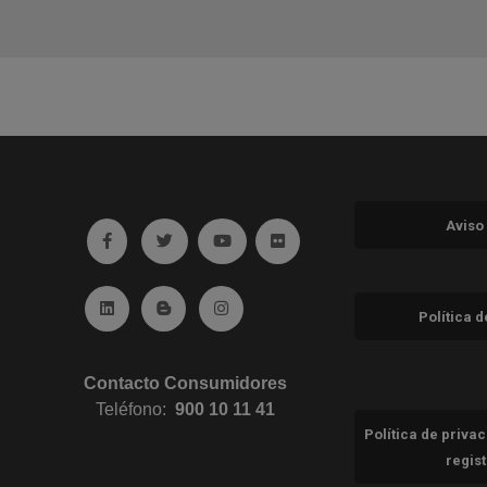
Aviso
Ir a facebook (abre en ventana nueva)
Ir a twitter (abre en ventana nueva)
Ir a YouTube (abre en ventana nuev
Ir a Flickr (abre en ventana 
Ir a Linkedin (abre en ventana nueva)
Ir al Blog (abre en ventana nueva)
Ir a Instagram (abre en ventana nue
Política 
Contacto Consumidores
Teléfono:
900 10 11 41
Política de priva
regis