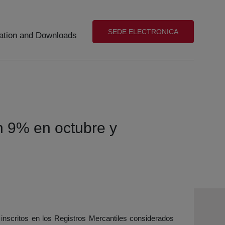
(abre en nueva ventana)
SEDE ELECTRONICA
tion and Downloads
n 9% en octubre y
 inscritos en los Registros Mercantiles considerados