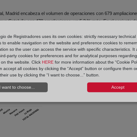
bitual, Madrid encabeza el volumen de operaciones con 679 ampliacion
sigue Cataluña con 478 ampliaciones, un 5,3 % más. En el conjunto d
mientras que descienden más en Murcia, Canarias y Castilla-León.
gio de Registradores uses its own cookies: strictly necessary technical
s to enable navigation on the website and preference cookies to reme
tion so the user can access the service with specific characteristics. It 
hird-party cookies for preferences and for analytical purposes regardin
y on the website. Click
HERE
for more information about the “Cookie Pol
 accept all cookies by clicking the “Accept” button or configure them o
their use by clicking the “I want to choose...” button.
I want to choose...
Accept