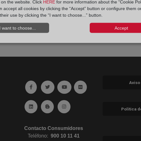
y on the website. Click
HERE
for more information about the “Cookie Pol
 accept all cookies by clicking the “Accept” button or configure them o
their use by clicking the “I want to choose...” button.
I want to choose...
Accept
Aviso
Ir a facebook (abre en ventana nueva)
Ir a twitter (abre en ventana nueva)
Ir a YouTube (abre en ventana nuev
Ir a Flickr (abre en ventana 
Ir a Linkedin (abre en ventana nueva)
Ir al Blog (abre en ventana nueva)
Ir a Instagram (abre en ventana nue
Política 
Contacto Consumidores
Teléfono:
900 10 11 41