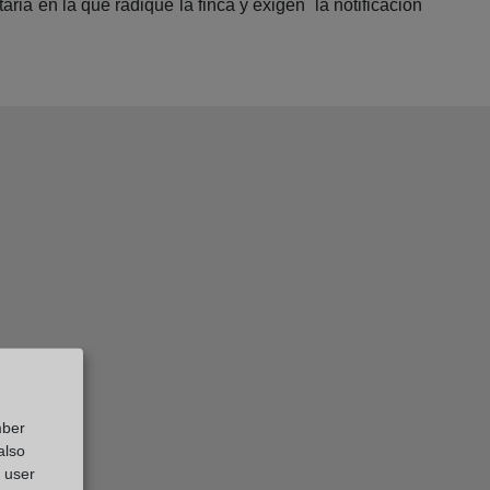
ria en la que radique la finca y exigen la notificación
mber
also
g user