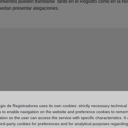
mientos pueden tramitarse tanto en el Registro como en la Nota
puedan presentar alegaciones.
gio de Registradores uses its own cookies: strictly necessary technical
s to enable navigation on the website and preference cookies to reme
tion so the user can access the service with specific characteristics. It 
hird-party cookies for preferences and for analytical purposes regardin