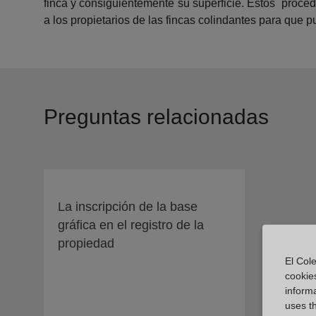
finca y consiguientemente su superficie. Estos procedi
a los propietarios de las fincas colindantes para que 
Preguntas relacionadas
La inscripción de la base
gráfica en el registro de la
propiedad
El Cole
cookie
informa
uses t