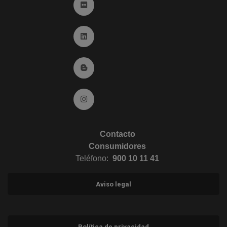
Ir a Flickr (abre en ventana nueva)
Ir a Linkedin (abre en ventana nueva)
Ir al Blog (abre en ventana nueva)
Ir a Instagram (abre en ventana nueva)
Contacto
Consumidores
Teléfono:
900 10 11 41
Aviso legal
Política de privacidad