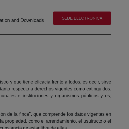
(abre en nueva ventana)
SEDE ELECTRONICA
tion and Downloads
tro y que tiene eficacia frente a todos, es decir, sirve
 y tanto respecto a derechos vigentes como extinguidos.
ibunales e instituciones y organismos públicos y es,
ión de la finca", que comprende los datos vigentes en
la propiedad, como el arrendamiento, el usufructo o el
cunstancia de estar libre de ellas.