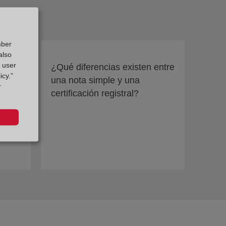
mber
also
g user
¿Qué diferencias existen entre
icy.”
una nota simple y una
r
certificación registral?