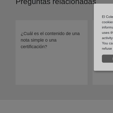
Preguntas relacionadas
El Cole
cookie
informa
uses t
¿Cuál es el contenido de una
¿Cómo 
activit
nota simple o una
registro
You can
certificación?
refuse 