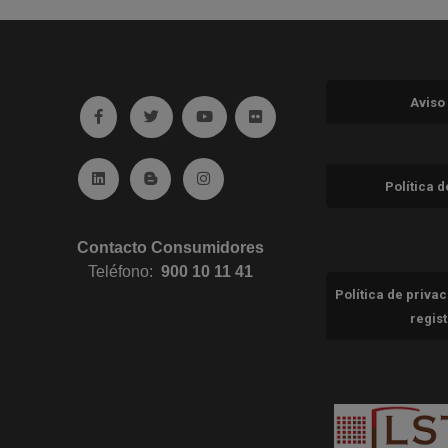
Aviso
Ir a facebook (abre en ventana nueva)
Ir a twitter (abre en ventana nueva)
Ir a YouTube (abre en ventana nuev
Ir a Flickr (abre en ventana 
Ir a Linkedin (abre en ventana nueva)
Ir al Blog (abre en ventana nueva)
Ir a Instagram (abre en ventana nue
Política 
Contacto Consumidores
Teléfono:
900 10 11 41
Política de priva
regis