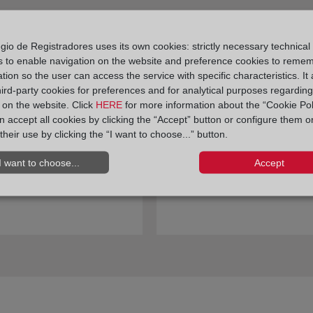
gio de Registradores uses its own cookies: strictly necessary technical
s to enable navigation on the website and preference cookies to reme
tion so the user can access the service with specific characteristics. It 
hird-party cookies for preferences and for analytical purposes regardin
puedo saber a qué
¿Cómo se obtiene la
y on the website. Click
HERE
for more information about the “Cookie Pol
 dirigirme?
publicidad en el Registro
 accept all cookies by clicking the “Accept” button or configure them o
Mercantil?
their use by clicking the “I want to choose...” button.
I want to choose...
Accept