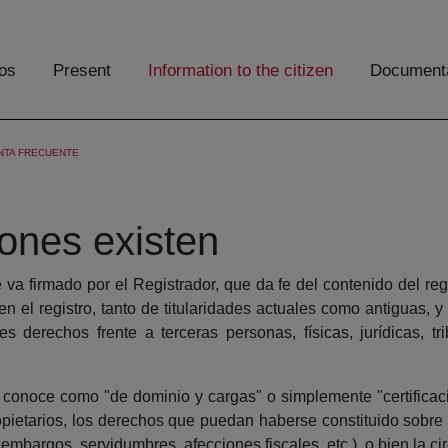
os
Present
Information to the citizen
Documenta
NTA FRECUENTE
iones existen
va firmado por el Registrador, que da fe del contenido del regis
 en el registro, tanto de titularidades actuales como antiguas,
s derechos frente a terceras personas, físicas, jurídicas, tr
se conoce como "de dominio y cargas" o simplemente "certificac
opietarios, los derechos que puedan haberse constituido sobre 
embargos, servidumbres, afecciones fiscales, etc.), o bien la cir