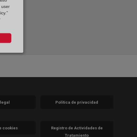
g user
icy.”
r
 legal
Política de privacidad
a)
nueva)
va)
de cookies
Registro de Actividades de
Tratamiento