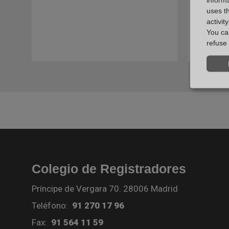
uses t
activit
You can
refuse 
Colegio de Registradores
Príncipe de Vergara 70. 28006 Madrid
Teléfono:
91 270 17 96
Fax:
91 564 11 59