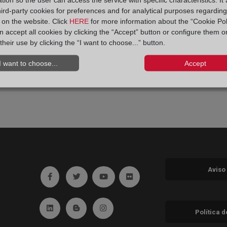
hird-party cookies for preferences and for analytical purposes regardin
y on the website. Click
HERE
for more information about the “Cookie Pol
 accept all cookies by clicking the “Accept” button or configure them o
their use by clicking the “I want to choose...” button.
I want to choose...
Accept
Aviso
Ir a facebook (abre en ventana nueva)
Ir a twitter (abre en ventana nueva)
Ir a YouTube (abre en ventana nuev
Ir a Flickr (abre en ventana 
Ir a Linkedin (abre en ventana nueva)
Ir al Blog (abre en ventana nueva)
Ir a Instagram (abre en ventana nue
Política 