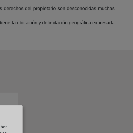
los derechos del propietario son desconocidas muchas
a tiene la ubicación y delimitación geográfica expresada
oria
mber
also