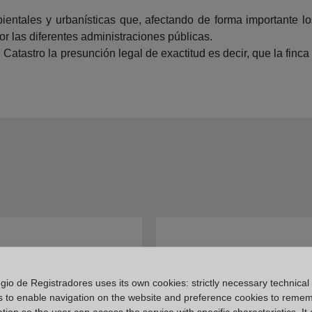
ientales y urbanísticas que, afectando de forma importante 
or las diferentes administraciones públicas.
 Catastro la presunción legal de exactitud es decir, que la finc
e bases gráficas que
¿En qué casos es obligat
en inscribir en el
la inscripción de la base
gio de Registradores uses its own cookies: strictly necessary technical
o de la propiedad
gráfica?
s to enable navigation on the website and preference cookies to reme
tion so the user can access the service with specific characteristics. It 