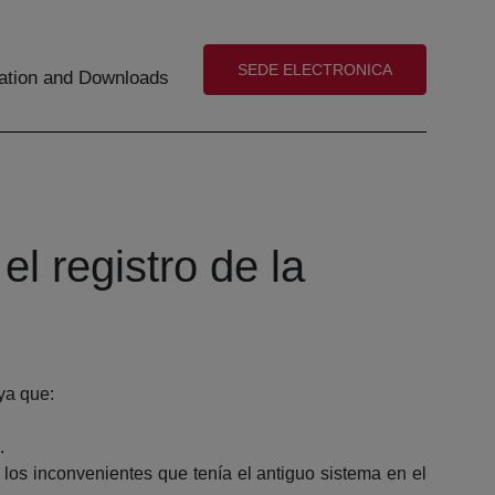
(abre en nueva ventana)
SEDE ELECTRONICA
tion and Downloads
el registro de la
 ya que:
.
 los inconvenientes que tenía el antiguo sistema en el