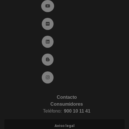
Ir a YouTube (abre en ventana nueva)
Ir a Flickr (abre en ventana nueva)
Ir a Linkedin (abre en ventana nueva)
Ir al Blog (abre en ventana nueva)
Ir a Instagram (abre en ventana nueva)
Contacto
Consumidores
Teléfono:
900 10 11 41
Aviso legal