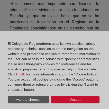
el instrumento más importante para financiar la
adquisición de vivienda por los ciudadanos en
España, ya que no existe hasta que no se ha
practicado su inscripción en el Registro de la
Propiedad, convirtiéndose en un derecho real de
inscripción constitutiva.
El Colegio de Registradores uses its own cookies: strictly
Compartir:
necessary technical cookies to enable navigation on the
website and preference cookies to remember information so
the user can access the service with specific characteristics.
It also uses third-party cookies for preferences and for
analytical purposes regarding user activity on the website.
Click
HERE
for more information about the “Cookie Policy.”
You can accept all cookies by clicking the “Accept” button or
configure them or refuse their use by clicking the “I want to
El Colegio de Registradores inicia una campaña
choose...” button.
para un alquiler seguro en verano
I want to choose...
Accept