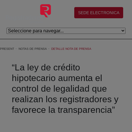
Skip to Main Content
(abre en nueva ventana)
SEDE ELECTRONICA
PRESENT
NOTAS DE PRENSA
DETALLE NOTA DE PRENSA
“La ley de crédito
hipotecario aumenta el
control de legalidad que
realizan los registradores y
favorece la transparencia”