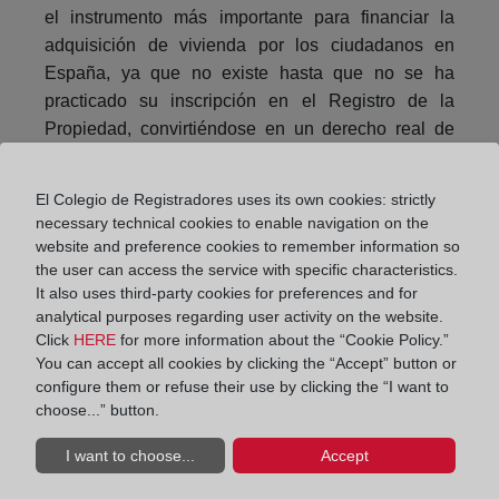
el instrumento más importante para financiar la
adquisición de vivienda por los ciudadanos en
España, ya que no existe hasta que no se ha
practicado su inscripción en el Registro de la
Propiedad, convirtiéndose en un derecho real de
inscripción constitutiva.
El Colegio de Registradores uses its own cookies: strictly
Compartir:
necessary technical cookies to enable navigation on the
website and preference cookies to remember information so
the user can access the service with specific characteristics.
It also uses third-party cookies for preferences and for
analytical purposes regarding user activity on the website.
Click
HERE
for more information about the “Cookie Policy.”
You can accept all cookies by clicking the “Accept” button or
configure them or refuse their use by clicking the “I want to
El Colegio de Registradores inicia una campaña
choose...” button.
para un alquiler seguro en verano
I want to choose...
Accept