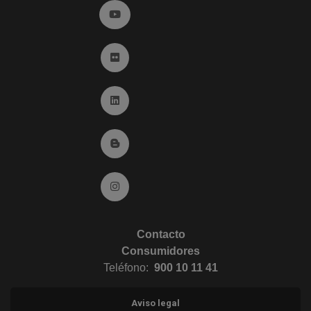
Ir a YouTube (abre en ventana nueva)
Ir a Flickr (abre en ventana nueva)
Ir a Linkedin (abre en ventana nueva)
Ir al Blog (abre en ventana nueva)
Ir a Instagram (abre en ventana nueva)
Contacto
Consumidores
Teléfono:
900 10 11 41
Aviso legal