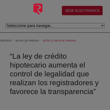
Skip to Main Content
(abre en nueva ventana)
SEDE ELECTRONICA
PRESENT
NOTAS DE PRENSA
DETALLE NOTA DE PRENSA
“La ley de crédito
hipotecario aumenta el
control de legalidad que
realizan los registradores y
favorece la transparencia”