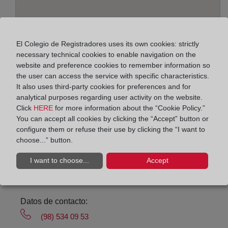
El Colegio de Registradores uses its own cookies: strictly
necessary technical cookies to enable navigation on the
website and preference cookies to remember information so
Address:
the user can access the service with specific characteristics.
It also uses third-party cookies for preferences and for
Avenida de la Costa, 18 - bajo y 1º, 33208
analytical purposes regarding user activity on the website.
Click
HERE
for more information about the “Cookie Policy.”
Horario:
You can accept all cookies by clicking the “Accept” button or
configure them or refuse their use by clicking the “I want to
De lunes a viernes de 09:00 a 17:00 horas
choose...” button.
Agosto: De lunes a viernes de 09:00 a 14:00 horas
Los días 24 y 31 de diciembre de 09:00 a 14:00
I want to choose...
Accept
horas
Datos de contacto:
(98) 534 09 53