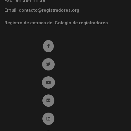
Fax:
91 564 11 59
Email:
contacto@registradores.org
Registro de entrada del Colegio de registradores
Ir a facebook (abre en ventana nueva)
Ir a twitter (abre en ventana nueva)
Ir a YouTube (abre en ventana nueva)
Ir a Flickr (abre en ventana nueva)
Ir a Linkedin (abre en ventana nueva)