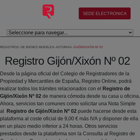
Skip to Main Content
(abre en nueva ventana)
SEDE ELECTRONICA
REGISTROS
DE BIENES MUEBLES
ASTURIAS
GIJÓN/XIXÓN Nº 02
Registro Gijón/Xixón Nº 02
Desde la página oficial del Colegio de Registradores de la
Propiedad y Mercantiles de España, Registro Online, podrá
realizar todos los trámites relacionados con el
Registro de
Gijón/Xixón Nº 02
de manera cómoda desde su casa u oficina.
Ahora, servicios tan comunes como solicitar una Nota Simple
al
Registro de Gijón/Xixón Nº 02
puede hacerse desde esta
plataforma al coste oficial de 9,00 € más IVA y disponer de ella
en un plazo medio inferior a 24 horas. Otros servicios
prestados desde la plataforma son la Consulta al Registro de