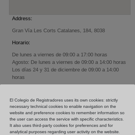
Address:
Gran Vía Les Corts Catalanes, 184, 8038
Horario:
De lunes a viernes de 09:00 a 17:00 horas
Agosto: De lunes a viernes de 09:00 a 14:00 horas
Los días 24 y 31 de diciembre de 09:00 a 14:00
horas
Datos de contacto:
El Colegio de Registradores uses its own cookies: strictly
93 508 14 44
necessary technical cookies to enable navigation on the
website and preference cookies to remember information so
barcelona@registromercantil.org
the user can access the service with specific characteristics.
Datos del Registrador:
It also uses third-party cookies for preferences and for
M.ª Dolores Fernández Ibañez
analytical purposes regarding user activity on the website.