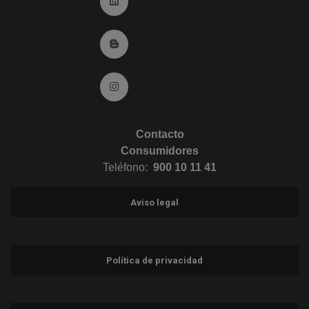
Ir a Linkedin (abre en ventana nueva)
Ir al Blog (abre en ventana nueva)
Ir a Instagram (abre en ventana nueva)
Contacto
Consumidores
Teléfono:
900 10 11 41
Aviso legal
Política de privacidad