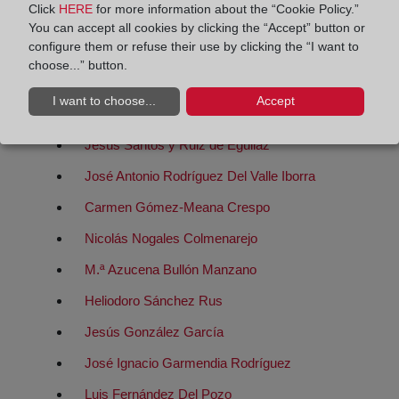
Click
HERE
for more information about the “Cookie Policy.”
M.ª Mercedes Barco Vara
You can accept all cookies by clicking the “Accept” button or
configure them or refuse their use by clicking the “I want to
José Luis San Roman Ferreiro
choose...” button.
José Luis San Roman Ferreiro
I want to choose...
Accept
Luis De Sanmillán y Farnos
Jesús Santos y Ruiz de Eguilaz
José Antonio Rodríguez Del Valle Iborra
Carmen Gómez-Meana Crespo
Nicolás Nogales Colmenarejo
M.ª Azucena Bullón Manzano
Heliodoro Sánchez Rus
Jesús González García
José Ignacio Garmendia Rodríguez
Luis Fernández Del Pozo