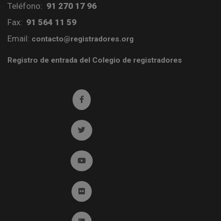
Teléfono:
91 270 17 96
Fax:
91 564 11 59
Email:
contacto@registradores.org
Registro de entrada del Colegio de registradores
Ir a facebook (abre en ventana nueva)
Ir a twitter (abre en ventana nueva)
Ir a YouTube (abre en ventana nueva)
Ir a Flickr (abre en ventana nueva)