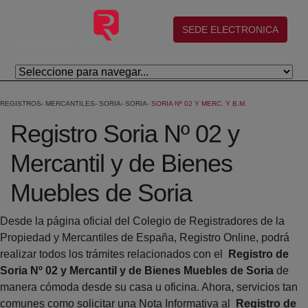
Skip to Main Content
(abre en nueva ventana)
SEDE ELECTRONICA
REGISTROS
MERCANTILES
SORIA
SORIA
SORIA Nº 02 Y MERC. Y B.M.
Registro Soria Nº 02 y
Mercantil y de Bienes
Muebles de Soria
Desde la página oficial del Colegio de Registradores de la
Propiedad y Mercantiles de España, Registro Online, podrá
realizar todos los trámites relacionados con el
Registro de
Soria Nº 02 y Mercantil y de Bienes Muebles de Soria
de
manera cómoda desde su casa u oficina. Ahora, servicios tan
comunes como solicitar una Nota Informativa al
Registro de