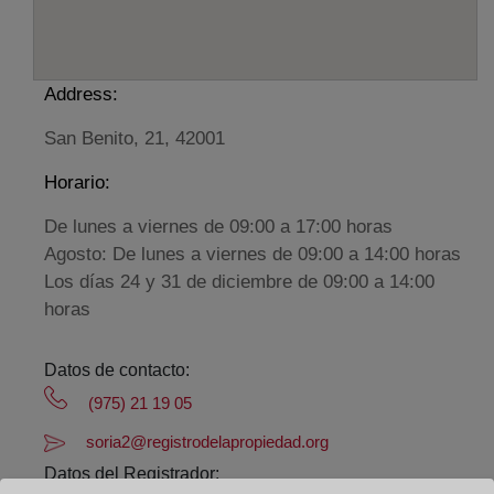
Address:
San Benito, 21, 42001
Horario:
De lunes a viernes de 09:00 a 17:00 horas
Agosto: De lunes a viernes de 09:00 a 14:00 horas
Los días 24 y 31 de diciembre de 09:00 a 14:00
horas
Datos de contacto:
(975) 21 19 05
soria2@registrodelapropiedad.org
Datos del Registrador: