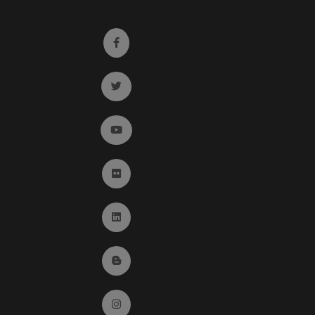
Ir a facebook (abre en ventana nueva)
Ir a twitter (abre en ventana nueva)
Ir a YouTube (abre en ventana nueva)
Ir a Flickr (abre en ventana nueva)
Ir a Linkedin (abre en ventana nueva)
Ir al Blog (abre en ventana nueva)
Ir a Instagram (abre en ventana nueva)