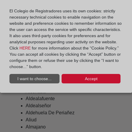
María Couto Aboy
El Colegio de Registradores uses its own cookies: strictly
Delegado de Protección de Datos:
necessary technical cookies to enable navigation on the
dpo@corpme.es
website and preference cookies to remember information so
the user can access the service with specific characteristics.
It also uses third-party cookies for preferences and for
Otros municipios incluidos en el
analytical purposes regarding user activity on the website.
Click
HERE
for more information about the “Cookie Policy.”
distrito hipotecario
You can accept all cookies by clicking the “Accept” button or
configure them or refuse their use by clicking the “I want to
choose...” button.
Abejar
I want to choose...
Accept
Agreda
Alconaba
Aldealafuente
Aldealseñor
Aldehuela De Periañez
Aliud
Almajano