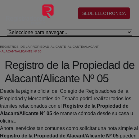
Skip to Main Content
(abre en nueva ventana)
SEDE ELECTRONICA
REGISTROS
DE LA PROPIEDAD
ALICANTE
ALICANTE/ALACANT
ALACANT/ALICANTE Nº 05
Registro de la Propiedad de
Alacant/Alicante Nº 05
Desde la página oficial del Colegio de Registradores de la
Propiedad y Mercantiles de España podrá realizar todos los
trámites relacionados con el
Registro de la Propiedad de
Alacant/Alicante Nº 05
de manera cómoda desde su casa u
oficina.
Ahora, servicios tan comunes como solicitar una nota simple al
Registro de la Propiedad de Alacant/Alicante Nº 05
pueden