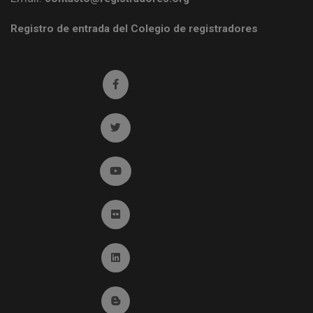
Registro de entrada del Colegio de registradores
Ir a facebook (abre en ventana nueva)
Ir a twitter (abre en ventana nueva)
Ir a YouTube (abre en ventana nueva)
Ir a Flickr (abre en ventana nueva)
Ir a Linkedin (abre en ventana nueva)
Ir al Blog (abre en ventana nueva)