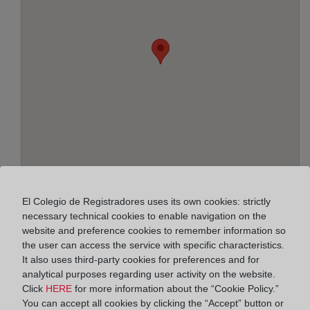
El Colegio de Registradores uses its own cookies: strictly
Address:
necessary technical cookies to enable navigation on the
website and preference cookies to remember information so
Arquitecto Morell, 19 - 3º A, 3003
the user can access the service with specific characteristics.
It also uses third-party cookies for preferences and for
Horario:
analytical purposes regarding user activity on the website.
De lunes a viernes de 09:00 a 17:00 horas
Click
HERE
for more information about the “Cookie Policy.”
You can accept all cookies by clicking the “Accept” button or
Agosto: De lunes a viernes de 09:00 a 14:00 horas