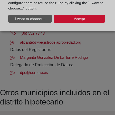
configure them or refuse their use by clicking the “I want to
Los días 24 y 31 de diciembre de 09:00 a 14:00
choose...” button.
horas
I want to choose...
Accept
Datos de contacto:
(96) 592 73 48
alicante5@registrodelapropiedad.org
Datos del Registrador:
Margarita González De La Torre Rodrigo
Delegado de Protección de Datos:
dpo@corpme.es
Otros municipios incluidos en el
distrito hipotecario