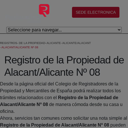
Skip to Main Content
(abre en nueva ventana)
SEDE ELECTRONICA
REGISTROS
DE LA PROPIEDAD
ALICANTE
ALICANTE/ALACANT
ALACANT/ALICANTE Nº 08
Registro de la Propiedad de
Alacant/Alicante Nº 08
Desde la página oficial del Colegio de Registradores de la
Propiedad y Mercantiles de España podrá realizar todos los
trámites relacionados con el
Registro de la Propiedad de
Alacant/Alicante Nº 08
de manera cómoda desde su casa u
oficina.
Ahora, servicios tan comunes como solicitar una nota simple al
Registro de la Propiedad de Alacant/Alicante Nº 08
pueden