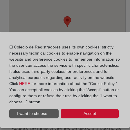
El Colegio de Registradores uses its own cookies: strictly
necessary technical cookies to enable navigation on the
website and preference cookies to remember information so
the user can access the service with specific characteristics.
It also uses third-party cookies for preferences and for
analytical purposes regarding user activity on the website.
Click
HERE
for more information about the “Cookie Policy.”
Address:
You can accept all cookies by clicking the “Accept” button or
configure them or refuse their use by clicking the “I want to
Arquitecto Morell, 19 - 3º, 3003
choose...” button.
Horario:
I want to choose...
Accept
De lunes a viernes de 09:00 a 17:00 horas
Agosto: De lunes a viernes de 09:00 a 14:00 horas