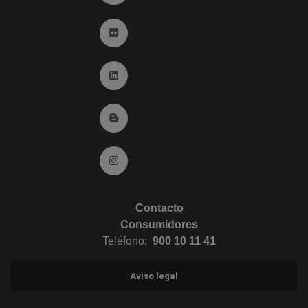
Ir a Flickr (abre en ventana nueva)
Ir a Linkedin (abre en ventana nueva)
Ir al Blog (abre en ventana nueva)
Ir a Instagram (abre en ventana nueva)
Contacto
Consumidores
Teléfono:
900 10 11 41
Aviso legal