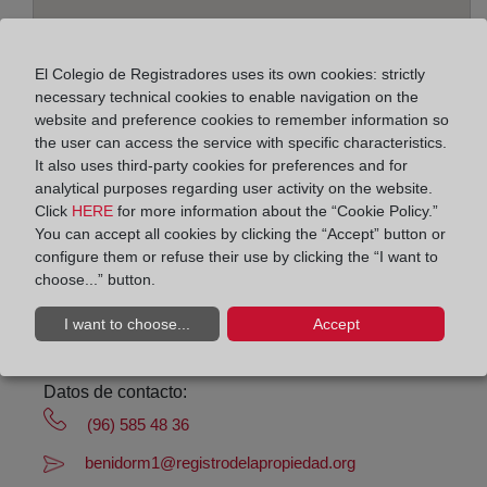
El Colegio de Registradores uses its own cookies: strictly
necessary technical cookies to enable navigation on the
Address:
website and preference cookies to remember information so
the user can access the service with specific characteristics.
Avda. L'Aiguera, Ed.Gemelos XI-Zag2, 3501
It also uses third-party cookies for preferences and for
analytical purposes regarding user activity on the website.
Horario:
Click
HERE
for more information about the “Cookie Policy.”
You can accept all cookies by clicking the “Accept” button or
De lunes a viernes de 09:00 a 17:00 horas
configure them or refuse their use by clicking the “I want to
Agosto: De lunes a viernes de 09:00 a 14:00 horas
choose...” button.
Los días 24 y 31 de diciembre de 09:00 a 14:00
I want to choose...
Accept
horas
Datos de contacto:
(96) 585 48 36
benidorm1@registrodelapropiedad.org