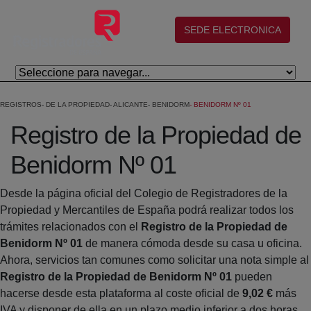
Skip to Main Content
(abre en nueva ventana)
SEDE ELECTRONICA
REGISTROS
DE LA PROPIEDAD
ALICANTE
BENIDORM
BENIDORM Nº 01
Registro de la Propiedad de
Benidorm Nº 01
Desde la página oficial del Colegio de Registradores de la
Propiedad y Mercantiles de España podrá realizar todos los
trámites relacionados con el
Registro de la Propiedad de
Benidorm Nº 01
de manera cómoda desde su casa u oficina.
Ahora, servicios tan comunes como solicitar una nota simple al
Registro de la Propiedad de Benidorm Nº 01
pueden
hacerse desde esta plataforma al coste oficial de
9,02 €
más
IVA y disponer de ella en un plazo medio inferior a dos horas.