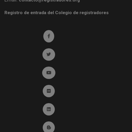
contacto@registradores.org
Registro de entrada del Colegio de registradores
Ir a facebook (abre en ventana nueva)
Ir a twitter (abre en ventana nueva)
Ir a YouTube (abre en ventana nueva)
Ir a Flickr (abre en ventana nueva)
Ir a Linkedin (abre en ventana nueva)
Ir al Blog (abre en ventana nueva)