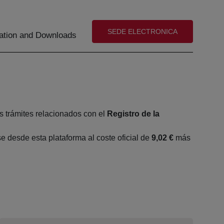
(abre en nueva ventana)
SEDE ELECTRONICA
tion and Downloads
s trámites relacionados con el
Registro de la
 desde esta plataforma al coste oficial de
9,02 €
más