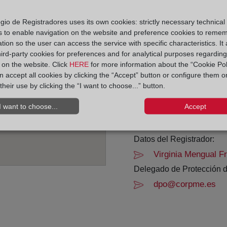
Horario:
gio de Registradores uses its own cookies: strictly necessary technical
s to enable navigation on the website and preference cookies to reme
De lunes a viernes de 0
tion so the user can access the service with specific characteristics. It 
Agosto: De lunes a vier
hird-party cookies for preferences and for analytical purposes regardin
Los días 24 y 31 de dic
y on the website. Click
HERE
for more information about the “Cookie Pol
 accept all cookies by clicking the “Accept” button or configure them o
their use by clicking the “I want to choose...” button.
Datos de contacto:
965 73 05 08
I want to choose...
Accept
benissa@registrode
Datos del Registrador:
Virginia Mengual F
Delegado de Protección d
dpo@corpme.es