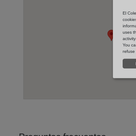
El Cole
cookie
informa
uses t
activit
You can
refuse 