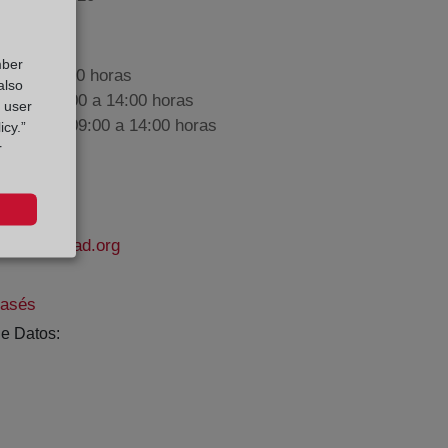
mber
9:00 a 17:00 horas
also
nes de 09:00 a 14:00 horas
g user
iembre de 09:00 a 14:00 horas
icy.”
r
lapropiedad.org
rasés
e Datos: