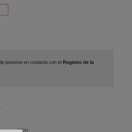
entana nueva
ede ponerse en contacto con el
Registro de la
a
 - bajo, 3720