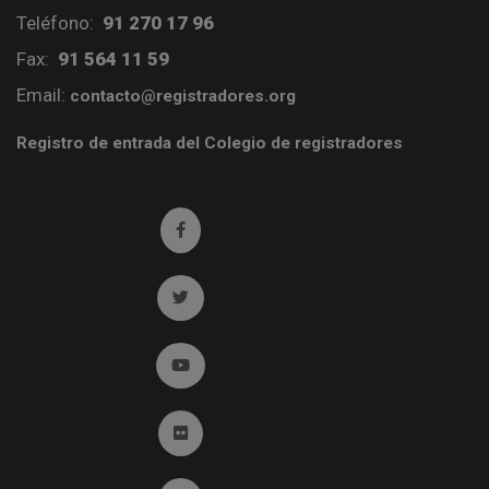
Teléfono:
91 270 17 96
Fax:
91 564 11 59
Email:
contacto@registradores.org
Registro de entrada del Colegio de registradores
Ir a facebook (abre en ventana nueva)
Ir a twitter (abre en ventana nueva)
Ir a YouTube (abre en ventana nueva)
Ir a Flickr (abre en ventana nueva)