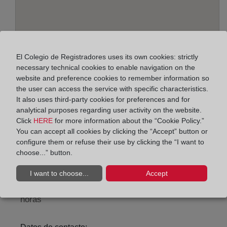
El Colegio de Registradores uses its own cookies: strictly
necessary technical cookies to enable navigation on the
website and preference cookies to remember information so
the user can access the service with specific characteristics.
It also uses third-party cookies for preferences and for
Address:
analytical purposes regarding user activity on the website.
Marqués de Campo, 46 - 1º, 3700
Click
HERE
for more information about the “Cookie Policy.”
You can accept all cookies by clicking the “Accept” button or
Horario:
configure them or refuse their use by clicking the “I want to
choose...” button.
De lunes a viernes de 09:00 a 17:00 horas
Agosto: De lunes a viernes de 09:00 a 14:00 horas
I want to choose...
Accept
Los días 24 y 31 de diciembre de 09:00 a 14:00
horas