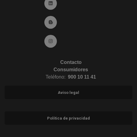
Ir a Linkedin (abre en ventana nueva)
Ir al Blog (abre en ventana nueva)
Ir a Instagram (abre en ventana nueva)
Contacto
Consumidores
Teléfono:
900 10 11 41
Aviso legal
Política de privacidad