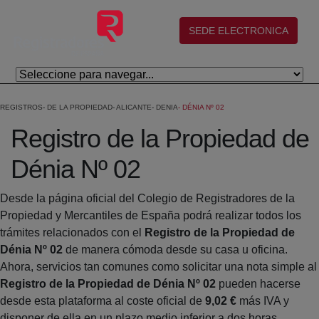
Skip to Main Content
(abre en nueva ventana)
SEDE ELECTRONICA
REGISTROS
DE LA PROPIEDAD
ALICANTE
DENIA
DÉNIA Nº 02
Registro de la Propiedad de
Dénia Nº 02
Desde la página oficial del Colegio de Registradores de la
Propiedad y Mercantiles de España podrá realizar todos los
trámites relacionados con el
Registro de la Propiedad de
Dénia Nº 02
de manera cómoda desde su casa u oficina.
Ahora, servicios tan comunes como solicitar una nota simple al
Registro de la Propiedad de Dénia Nº 02
pueden hacerse
desde esta plataforma al coste oficial de
9,02 €
más IVA y
disponer de ella en un plazo medio inferior a dos horas.