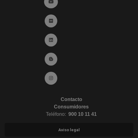
Ir a YouTube (abre en ventana nueva)
Ir a Flickr (abre en ventana nueva)
Ir a Linkedin (abre en ventana nueva)
Ir al Blog (abre en ventana nueva)
Ir a Instagram (abre en ventana nueva)
Contacto
Consumidores
Teléfono:
900 10 11 41
Aviso legal