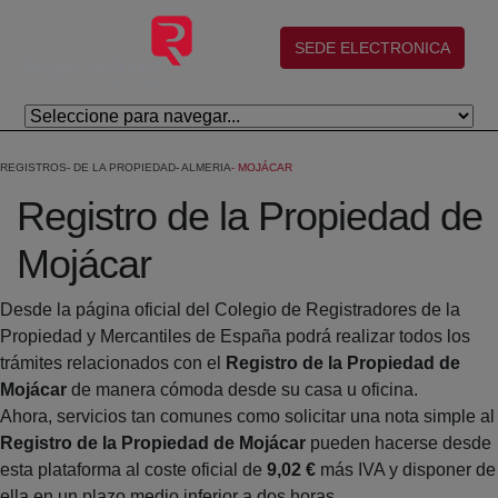
Skip to Main Content
(abre en nueva ventana)
SEDE ELECTRONICA
REGISTROS
DE LA PROPIEDAD
ALMERIA
MOJÁCAR
Registro de la Propiedad de
Mojácar
Desde la página oficial del Colegio de Registradores de la
Propiedad y Mercantiles de España podrá realizar todos los
trámites relacionados con el
Registro de la Propiedad de
Mojácar
de manera cómoda desde su casa u oficina.
Ahora, servicios tan comunes como solicitar una nota simple al
Registro de la Propiedad de Mojácar
pueden hacerse desde
esta plataforma al coste oficial de
9,02 €
más IVA y disponer de
ella en un plazo medio inferior a dos horas.