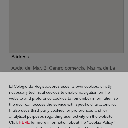
Address:
Avda. del Mar, 2, Centro comercial Marina de La
Torre, locales 8-12, 4638
Horario:
El Colegio de Registradores uses its own cookies: strictly
necessary technical cookies to enable navigation on the
De lunes a viernes de 09:00 a 17:00 horas
website and preference cookies to remember information so
the user can access the service with specific characteristics.
Agosto: De lunes a viernes de 09:00 a 14:00 horas
It also uses third-party cookies for preferences and for
Los días 24 y 31 de diciembre de 09:00 a 14:00
analytical purposes regarding user activity on the website.
horas
Click
HERE
for more information about the “Cookie Policy.”