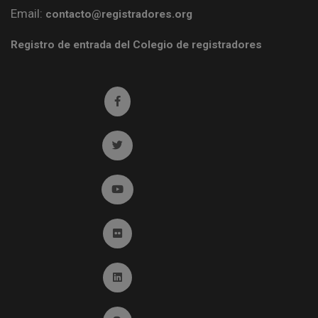
Email:
contacto@registradores.org
Registro de entrada del Colegio de registradores
Ir a facebook (abre en ventana nueva)
Ir a twitter (abre en ventana nueva)
Ir a YouTube (abre en ventana nueva)
Ir a Flickr (abre en ventana nueva)
Ir a Linkedin (abre en ventana nueva)