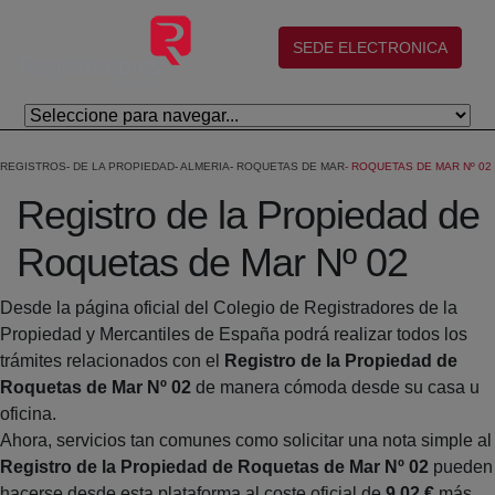
Skip to Main Content
(abre en nueva ventana)
SEDE ELECTRONICA
REGISTROS
DE LA PROPIEDAD
ALMERIA
ROQUETAS DE MAR
ROQUETAS DE MAR Nº 02
Registro de la Propiedad de
Roquetas de Mar Nº 02
Desde la página oficial del Colegio de Registradores de la
Propiedad y Mercantiles de España podrá realizar todos los
trámites relacionados con el
Registro de la Propiedad de
Roquetas de Mar Nº 02
de manera cómoda desde su casa u
oficina.
Ahora, servicios tan comunes como solicitar una nota simple al
Registro de la Propiedad de Roquetas de Mar Nº 02
pueden
hacerse desde esta plataforma al coste oficial de
9,02 €
más