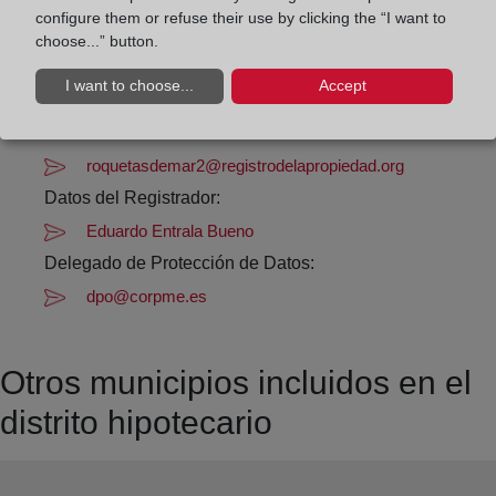
Los días 24 y 31 de diciembre de 09:00 a 14:00
configure them or refuse their use by clicking the “I want to
horas
choose...” button.
I want to choose...
Accept
Datos de contacto:
(950) 33 82 29
roquetasdemar2@registrodelapropiedad.org
Datos del Registrador:
Eduardo Entrala Bueno
Delegado de Protección de Datos:
dpo@corpme.es
Otros municipios incluidos en el
distrito hipotecario