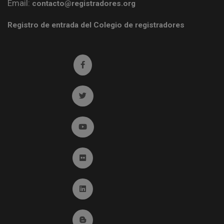
Email:
contacto@registradores.org
Registro de entrada del Colegio de registradores
Ir a facebook (abre en ventana nueva)
Ir a twitter (abre en ventana nueva)
Ir a YouTube (abre en ventana nueva)
Ir a Flickr (abre en ventana nueva)
Ir a Linkedin (abre en ventana nueva)
Ir al Blog (abre en ventana nueva)