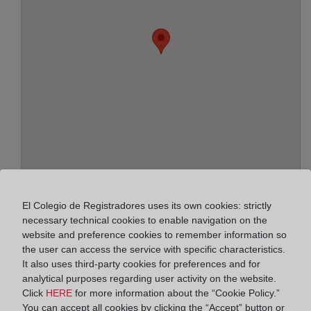
Address:
El Colegio de Registradores uses its own cookies: strictly
necessary technical cookies to enable navigation on the
Armada Española, 39 - bajo, 4740
website and preference cookies to remember information so
the user can access the service with specific characteristics.
Horario:
It also uses third-party cookies for preferences and for
De lunes a viernes de 09:00 a 17:00 horas
analytical purposes regarding user activity on the website.
Click
HERE
for more information about the “Cookie Policy.”
Agosto: De lunes a viernes de 09:00 a 14:00 horas
You can accept all cookies by clicking the “Accept” button or