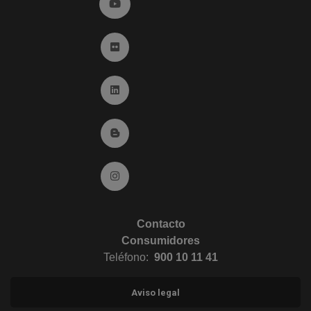
Ir a YouTube (abre en ventana nueva)
Ir a Flickr (abre en ventana nueva)
Ir a Linkedin (abre en ventana nueva)
Ir al Blog (abre en ventana nueva)
Ir a Instagram (abre en ventana nueva)
Contacto
Consumidores
Teléfono:
900 10 11 41
Aviso legal