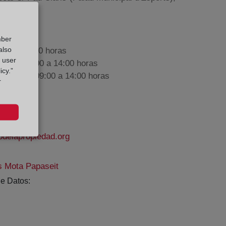
mber
also
9:00 a 17:00 horas
g user
nes de 09:00 a 14:00 horas
icy.”
iembre de 09:00 a 14:00 horas
r
odelapropiedad.org
s Mota Papaseit
e Datos: