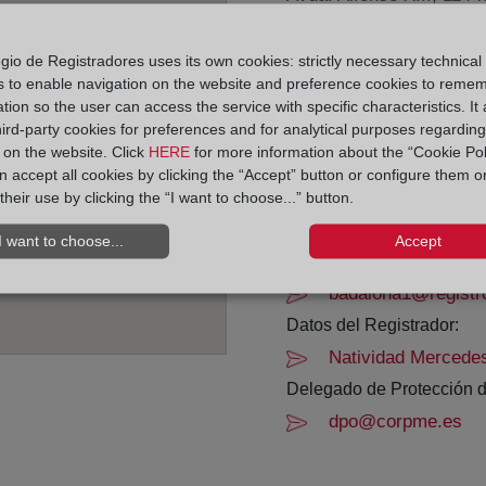
8912
gio de Registradores uses its own cookies: strictly necessary technical
Horario:
s to enable navigation on the website and preference cookies to reme
tion so the user can access the service with specific characteristics. It 
De lunes a viernes de 0
hird-party cookies for preferences and for analytical purposes regardin
Agosto: De lunes a vier
y on the website. Click
HERE
for more information about the “Cookie Pol
Los días 24 y 31 de dic
 accept all cookies by clicking the “Accept” button or configure them o
their use by clicking the “I want to choose...” button.
Datos de contacto:
I want to choose...
Accept
93 836 49 46
badalona1@registr
Datos del Registrador:
Natividad Mercede
Delegado de Protección d
dpo@corpme.es