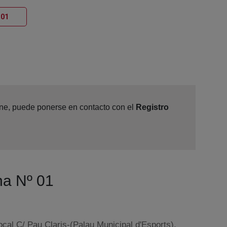
Ventana nueva
 01
line, puede ponerse en contacto con el
Registro
na Nº 01
local C/ Pau Claris-(Palau Municipal d'Esports),