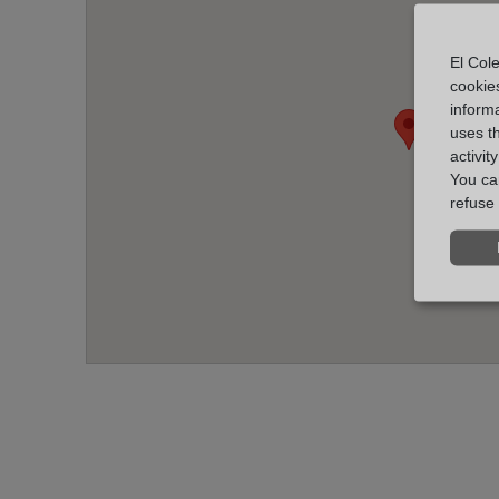
El Cole
cookie
informa
uses t
activit
You can
refuse 