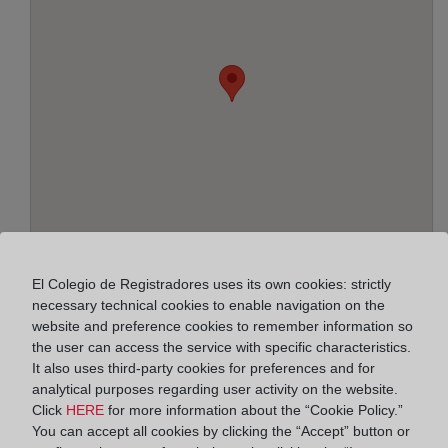
El Colegio de Registradores uses its own cookies: strictly
Address:
necessary technical cookies to enable navigation on the
website and preference cookies to remember information so
Avinguda de Cornellà, 140 - 2ª B, 8950
the user can access the service with specific characteristics.
It also uses third-party cookies for preferences and for
Horario:
analytical purposes regarding user activity on the website.
Click
HERE
for more information about the “Cookie Policy.”
De lunes a viernes de 09:00 a 17:00 horas
You can accept all cookies by clicking the “Accept” button or