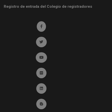
Registro de entrada del Colegio de registradores
Ir a facebook (abre en ventana nueva)
Ir a twitter (abre en ventana nueva)
Ir a YouTube (abre en ventana nueva)
Ir a Flickr (abre en ventana nueva)
Ir a Linkedin (abre en ventana nueva)
Ir al Blog (abre en ventana nueva)