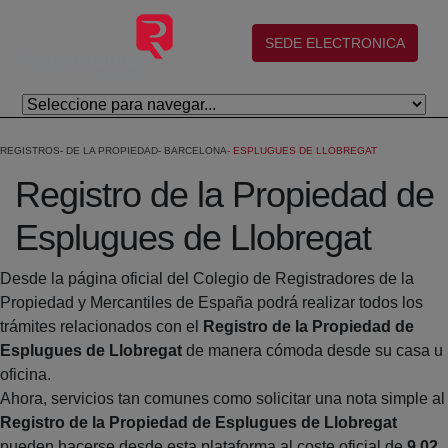
Skip to Main Content
(abre en nueva ventana)
SEDE ELECTRONICA
REGISTROS
DE LA PROPIEDAD
BARCELONA
ESPLUGUES DE LLOBREGAT
Registro de la Propiedad de
Esplugues de Llobregat
Desde la página oficial del Colegio de Registradores de la
Propiedad y Mercantiles de España podrá realizar todos los
trámites relacionados con el
Registro de la Propiedad de
Esplugues de Llobregat
de manera cómoda desde su casa u
oficina.
Ahora, servicios tan comunes como solicitar una nota simple al
Registro de la Propiedad de Esplugues de Llobregat
pueden hacerse desde esta plataforma al coste oficial de
9,02