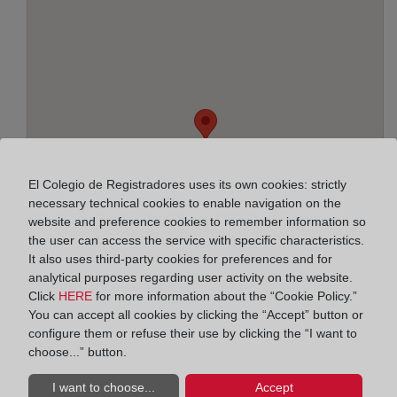
El Colegio de Registradores uses its own cookies: strictly
necessary technical cookies to enable navigation on the
website and preference cookies to remember information so
the user can access the service with specific characteristics.
It also uses third-party cookies for preferences and for
analytical purposes regarding user activity on the website.
Click
HERE
for more information about the “Cookie Policy.”
You can accept all cookies by clicking the “Accept” button or
Address:
configure them or refuse their use by clicking the “I want to
choose...” button.
Ramblas Justo Oliveras, 66 - pl. baja y entresuelo,
8901
I want to choose...
Accept