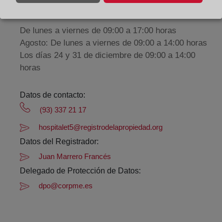
Horario:
De lunes a viernes de 09:00 a 17:00 horas
Agosto: De lunes a viernes de 09:00 a 14:00 horas
Los días 24 y 31 de diciembre de 09:00 a 14:00
horas
Datos de contacto:
(93) 337 21 17
hospitalet5@registrodelapropiedad.org
Datos del Registrador:
Juan Marrero Francés
Delegado de Protección de Datos:
dpo@corpme.es