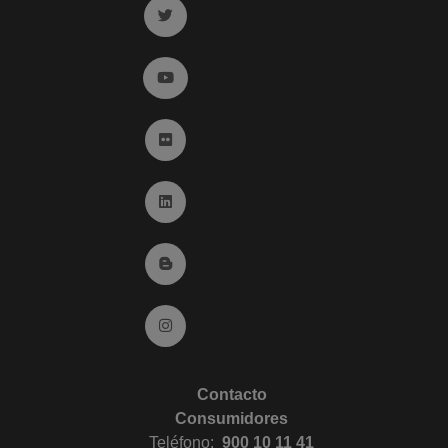
Ir a twitter (abre en ventana nueva)
Ir a YouTube (abre en ventana nueva)
Ir a Flickr (abre en ventana nueva)
Ir a Linkedin (abre en ventana nueva)
Ir al Blog (abre en ventana nueva)
Ir a Instagram (abre en ventana nueva)
Contacto
Consumidores
Teléfono:
900 10 11 41