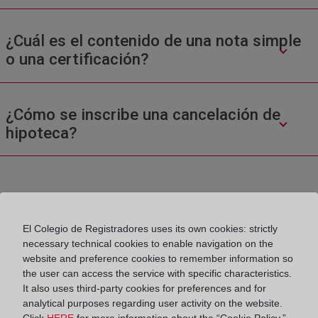
¿Cuál es el contenido de una nota simple
o una certificación?
¿Cómo se inscribe una cancelación de
hipoteca?
El Colegio de Registradores uses its own cookies: strictly
necessary technical cookies to enable navigation on the
Colegio de Registradores
website and preference cookies to remember information so
the user can access the service with specific characteristics.
It also uses third-party cookies for preferences and for
Príncipe de Vergara 70. 28006 Madrid
analytical purposes regarding user activity on the website.
Teléfono:
91 270 17 96