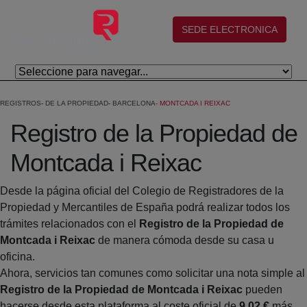
Skip to Main Content
(abre en nueva ventana)
SEDE ELECTRONICA
REGISTROS
DE LA PROPIEDAD
BARCELONA
MONTCADA I REIXAC
Registro de la Propiedad de
Montcada i Reixac
Desde la página oficial del Colegio de Registradores de la
Propiedad y Mercantiles de España podrá realizar todos los
trámites relacionados con el
Registro de la Propiedad de
Montcada i Reixac
de manera cómoda desde su casa u
oficina.
Ahora, servicios tan comunes como solicitar una nota simple al
Registro de la Propiedad de Montcada i Reixac
pueden
hacerse desde esta plataforma al coste oficial de
9,02 €
más