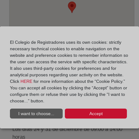
El Colegio de Registradores uses its own cookies: strictly
necessary technical cookies to enable navigation on the
website and preference cookies to remember information so
the user can access the service with specific characteristics.
It also uses third-party cookies for preferences and for
analytical purposes regarding user activity on the website.
Address:
Click
HERE
for more information about the “Cookie Policy.”
You can accept all cookies by clicking the “Accept” button or
C/ Major, 78 - 80, 8110
configure them or refuse their use by clicking the “I want to
Horario:
choose...” button.
De lunes a viernes de 09:00 a 17:00 horas
I want to choose...
Accept
Agosto: De lunes a viernes de 09:00 a 14:00 horas
Los días 24 y 31 de diciembre de 09:00 a 14:00
horas