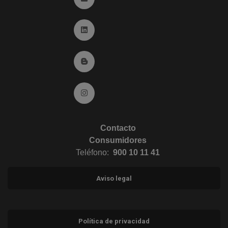
Ir a Linkedin (abre en ventana nueva)
Ir al Blog (abre en ventana nueva)
Ir a Instagram (abre en ventana nueva)
Contacto
Consumidores
Teléfono:
900 10 11 41
Aviso legal
Política de privacidad