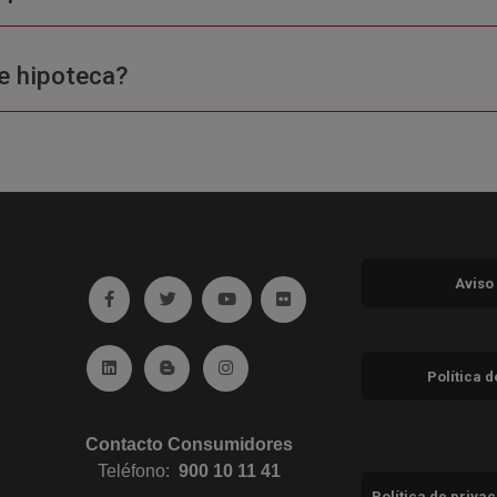
e hipoteca?
Aviso
Ir a facebook (abre en ventana nueva)
Ir a twitter (abre en ventana nueva)
Ir a YouTube (abre en ventana nuev
Ir a Flickr (abre en ventana 
Ir a Linkedin (abre en ventana nueva)
Ir al Blog (abre en ventana nueva)
Ir a Instagram (abre en ventana nue
Política 
Contacto Consumidores
Teléfono:
900 10 11 41
Política de priva