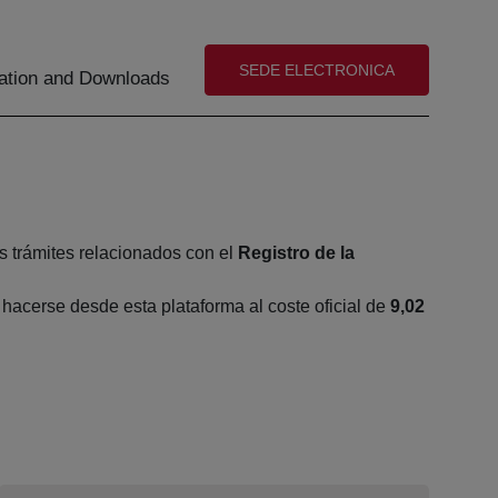
(abre en nueva ventana)
SEDE ELECTRONICA
tion and Downloads
s trámites relacionados con el
Registro de la
acerse desde esta plataforma al coste oficial de
9,02