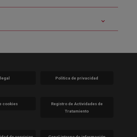
 legal
Política de privacidad
a)
nueva)
va)
de cookies
Registro de Actividades de
Tratamiento
cidad de servicios
Canal interno de información