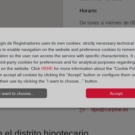
Horario:
De lunes a viernes de 0
Agosto: De lunes a vier
Los días 24 y 31 de dic
gio de Registradores uses its own cookies: strictly necessary technical
s to enable navigation on the website and preference cookies to reme
Datos de contacto:
tion so the user can access the service with specific characteristics. It 
hird-party cookies for preferences and for analytical purposes regardin
(93) 715 52 32
y on the website. Click
HERE
for more information about the “Cookie Pol
sabadell6@registro
 accept all cookies by clicking the “Accept” button or configure them o
their use by clicking the “I want to choose...” button.
Datos del Registrador:
María Merced Rovi
I want to choose...
Accept
Delegado de Protección d
dpo@corpme.es
el distrito hipotecario