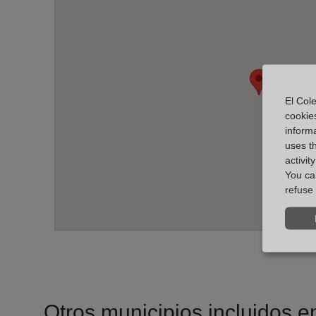
El Cole
cookie
informa
uses t
activit
You can
refuse 
Otros municipios incluidos en 