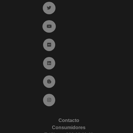
Ir a twitter (abre en ventana nueva)
Ir a YouTube (abre en ventana nueva)
Ir a Flickr (abre en ventana nueva)
Ir a Linkedin (abre en ventana nueva)
Ir al Blog (abre en ventana nueva)
Ir a Instagram (abre en ventana nueva)
Contacto
Consumidores