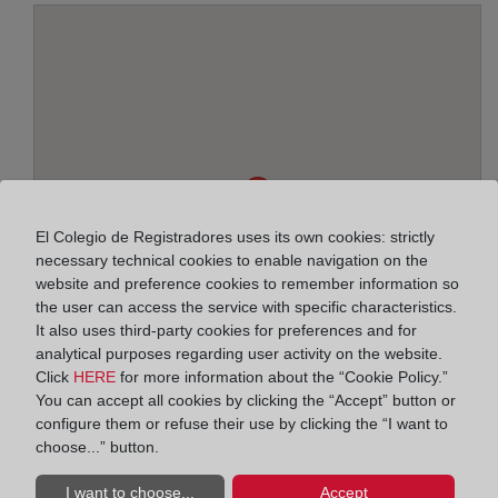
El Colegio de Registradores uses its own cookies: strictly
necessary technical cookies to enable navigation on the
website and preference cookies to remember information so
the user can access the service with specific characteristics.
It also uses third-party cookies for preferences and for
analytical purposes regarding user activity on the website.
Click
HERE
for more information about the “Cookie Policy.”
You can accept all cookies by clicking the “Accept” button or
configure them or refuse their use by clicking the “I want to
Address:
choose...” button.
Paseo de Lorenzo Serra, 4 - 2º, 8921
I want to choose...
Accept