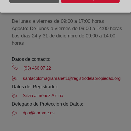
Horario:
De lunes a viernes de 09:00 a 17:00 horas
Agosto: De lunes a viernes de 09:00 a 14:00 horas
Los días 24 y 31 de diciembre de 09:00 a 14:00
horas
Datos de contacto:
(93) 466 07 22
santacolomagramanet1@registrodelapropiedad.org
Datos del Registrador:
Silvia Jiménez Alcina
Delegado de Protección de Datos:
dpo@corpme.es