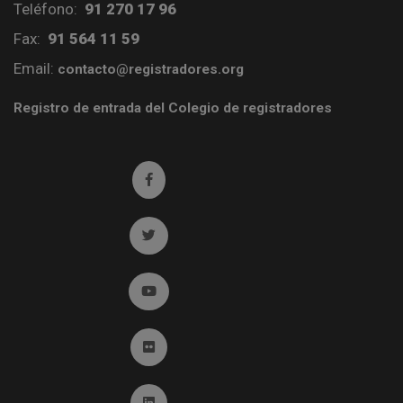
Teléfono:
91 270 17 96
Fax:
91 564 11 59
Email:
contacto@registradores.org
Registro de entrada del Colegio de registradores
Ir a facebook (abre en ventana nueva)
Ir a twitter (abre en ventana nueva)
Ir a YouTube (abre en ventana nueva)
Ir a Flickr (abre en ventana nueva)
Ir a Linkedin (abre en ventana nueva)