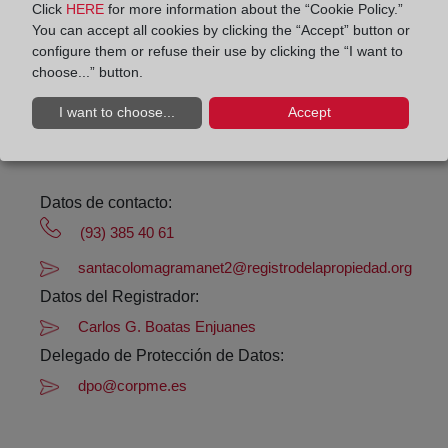
Click
HERE
for more information about the “Cookie Policy.”
You can accept all cookies by clicking the “Accept” button or
Horario:
configure them or refuse their use by clicking the “I want to
De lunes a viernes de 09:00 a 17:00 horas
choose...” button.
Agosto: De lunes a viernes de 09:00 a 14:00 horas
I want to choose...
Accept
Los días 24 y 31 de diciembre de 09:00 a 14:00
horas
Datos de contacto:
(93) 385 40 61
santacolomagramanet2@registrodelapropiedad.org
Datos del Registrador:
Carlos G. Boatas Enjuanes
Delegado de Protección de Datos:
dpo@corpme.es