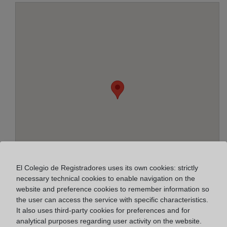
El Colegio de Registradores uses its own cookies: strictly
necessary technical cookies to enable navigation on the
website and preference cookies to remember information so
the user can access the service with specific characteristics.
Address:
It also uses third-party cookies for preferences and for
analytical purposes regarding user activity on the website.
Paseo de Lorenzo Serra, 4 - 1º, 8921