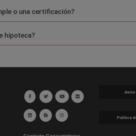
ple o una certificación?
e hipoteca?
Aviso
Ir a facebook (abre en ventana nueva)
Ir a twitter (abre en ventana nueva)
Ir a YouTube (abre en ventana nuev
Ir a Flickr (abre en ventana 
Ir a Linkedin (abre en ventana nueva)
Ir al Blog (abre en ventana nueva)
Ir a Instagram (abre en ventana nue
Política 