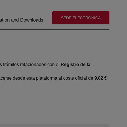
(abre en nueva ventana)
SEDE ELECTRONICA
tion and Downloads
s trámites relacionados con el
Registro de la
erse desde esta plataforma al coste oficial de
9,02 €