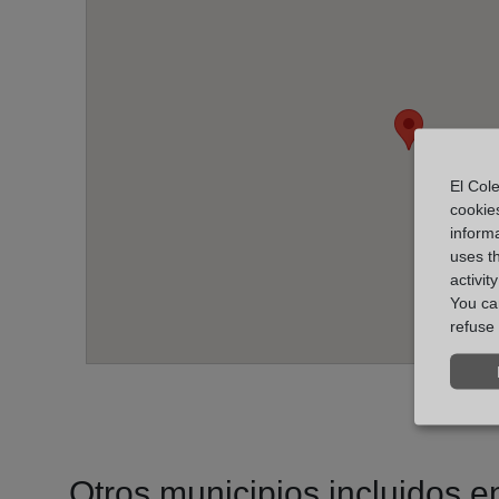
El Cole
cookie
informa
uses t
activit
You can
refuse 
Otros municipios incluidos en 