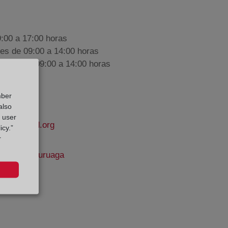
9:00 a 17:00 horas
nes de 09:00 a 14:00 horas
iembre de 09:00 a 14:00 horas
mber
also
g user
apropiedad.org
icy.”
r
iano Astaburuaga
e Datos: