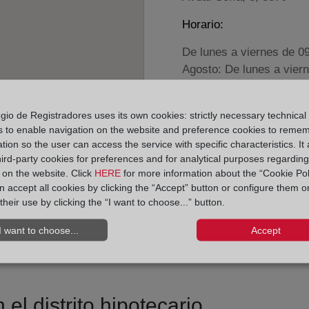
Horario:
De lunes a viernes de 0
Agosto: De lunes a vier
Los días 24 y 31 de dic
gio de Registradores uses its own cookies: strictly necessary technical
Datos de contacto:
s to enable navigation on the website and preference cookies to reme
tion so the user can access the service with specific characteristics. It 
(93) 894 35 85
hird-party cookies for preferences and for analytical purposes regardin
sitges@registrodel
y on the website. Click
HERE
for more information about the “Cookie Pol
 accept all cookies by clicking the “Accept” button or configure them o
Datos del Registrador:
their use by clicking the “I want to choose...” button.
Juan Carlos Segov
Delegado de Protección d
I want to choose...
Accept
dpo@corpme.es
el distrito hipotecario