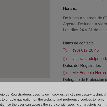
Horario:
De lunes a viernes de 0
Agosto: De lunes a vier
Los días 24 y 31 de dic
Datos de contacto:
(93) 817 28 45
vilafrancadelpened
Datos del Registrador:
M.ª Eugenia Herrer
Delegado de Protección d
dpo@corpme.es
gio de Registradores uses its own cookies: strictly necessary technical
s to enable navigation on the website and preference cookies to reme
el distrito hipotecario
tion so the user can access the service with specific characteristics. It 