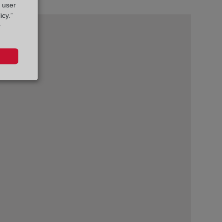
g user
icy.”
r