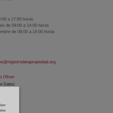
9:00 a 17:00 horas
nes de 09:00 a 14:00 horas
iembre de 09:00 a 14:00 horas
es@registrodelapropiedad.org
o Oliver
e Datos:
mber
also