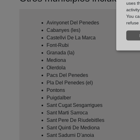
uses t
activit
You can
Avinyonet Del Penedes
refuse 
Cabanyes (les)
Castellvi De La Marca
Font-Rubi
Granada (la)
Mediona
Olerdola
Pacs Del Penedes
Pla Del Penedes (el)
Pontons
Puigdalber
Sant Cugat Sesgarrigues
Sant Marti Sarroca
Sant Pere De Riudebitlles
Sant Quinti De Mediona
Sant Sadurni D'anoia