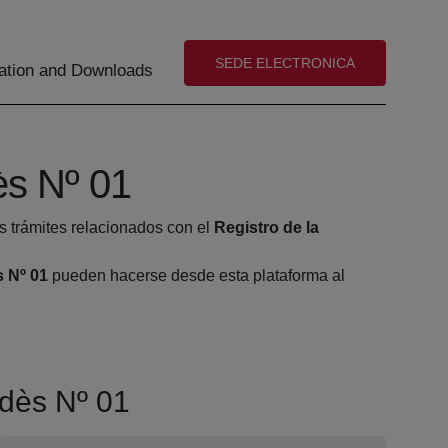
(abre en nueva ventana)
SEDE ELECTRONICA
tion and Downloads
ès Nº 01
s trámites relacionados con el
Registro de la
s Nº 01
pueden hacerse desde esta plataforma al
edès Nº 01