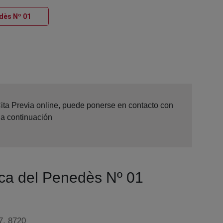
Ventana nueva
edès Nº 01
Cita Previa online, puede ponerse en contacto con
 a continuación
anca del Penedès Nº 01
7, 8720