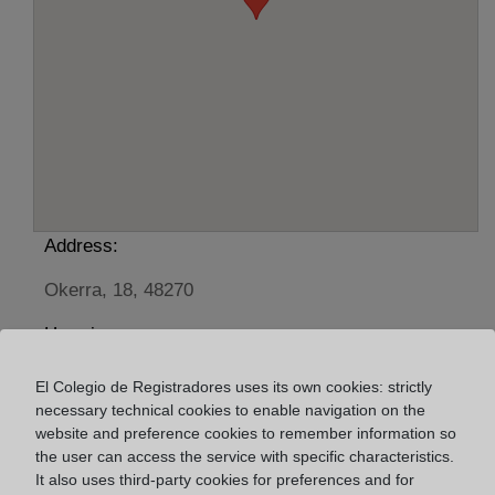
Address:
Okerra, 18, 48270
Horario:
De lunes a viernes de 09:00 a 17:00 horas
El Colegio de Registradores uses its own cookies: strictly
Agosto: De lunes a viernes de 09:00 a 14:00 horas
necessary technical cookies to enable navigation on the
Los días 24 y 31 de diciembre de 09:00 a 14:00
website and preference cookies to remember information so
the user can access the service with specific characteristics.
horas
It also uses third-party cookies for preferences and for