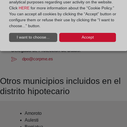
analytical purposes regarding user activity on the website.
Datos de contacto:
Click
HERE
for more information about the “Cookie Policy.”
You can accept all cookies by clicking the “Accept” button or
(94) 616 81 48
configure them or refuse their use by clicking the “I want to
marquina@registrodelapropiedad.org
choose...” button.
Datos del Registrador:
I want to choose...
Accept
Juan José García Núñez
Delegado de Protección de Datos:
dpo@corpme.es
Otros municipios incluidos en el
distrito hipotecario
Amoroto
Aulesti
Berriatua