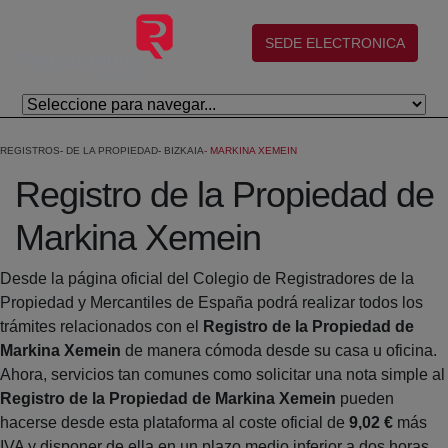
Skip to Main Content
(abre en nueva ventana)
SEDE ELECTRONICA
REGISTROS
DE LA PROPIEDAD
BIZKAIA
MARKINA XEMEIN
Registro de la Propiedad de
Markina Xemein
Desde la página oficial del Colegio de Registradores de la
Propiedad y Mercantiles de España podrá realizar todos los
trámites relacionados con el
Registro de la Propiedad de
Markina Xemein
de manera cómoda desde su casa u oficina.
Ahora, servicios tan comunes como solicitar una nota simple al
Registro de la Propiedad de Markina Xemein
pueden
hacerse desde esta plataforma al coste oficial de
9,02 €
más
IVA y disponer de ella en un plazo medio inferior a dos horas.