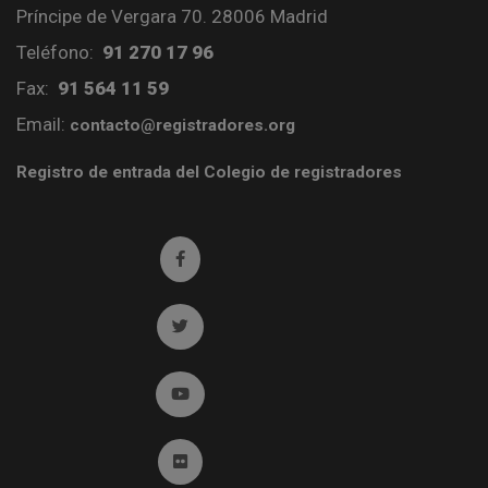
Príncipe de Vergara 70. 28006 Madrid
Teléfono:
91 270 17 96
Fax:
91 564 11 59
Email:
contacto@registradores.org
Registro de entrada del Colegio de registradores
Ir a facebook (abre en ventana nueva)
Ir a twitter (abre en ventana nueva)
Ir a YouTube (abre en ventana nueva)
Ir a Flickr (abre en ventana nueva)