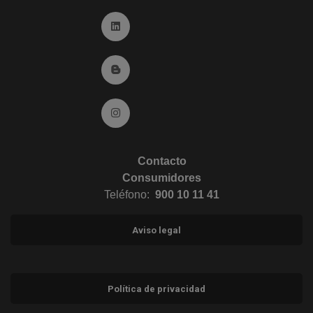
Ir a Linkedin (abre en ventana nueva)
Ir al Blog (abre en ventana nueva)
Ir a Instagram (abre en ventana nueva)
Contacto
Consumidores
Teléfono:
900 10 11 41
Aviso legal
Política de privacidad