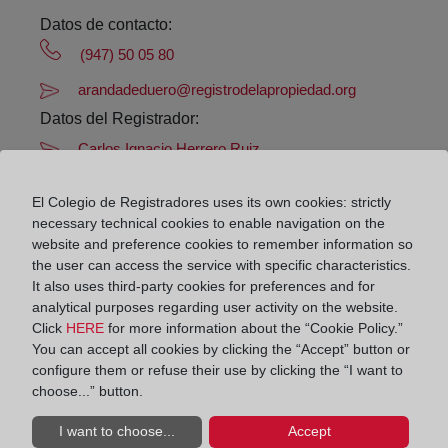
Datos de contacto:
(947) 50 05 80
arandadeduero@registrodelapropiedad.org
Datos del Registrador:
Carlos Ignacio Herrero Ruiz
Delegado de Protección de Datos:
El Colegio de Registradores uses its own cookies: strictly
dpo@corpme.es
necessary technical cookies to enable navigation on the
website and preference cookies to remember information so
the user can access the service with specific characteristics.
Otros municipios incluidos en el
It also uses third-party cookies for preferences and for
analytical purposes regarding user activity on the website.
distrito hipotecario
Click
HERE
for more information about the “Cookie Policy.”
You can accept all cookies by clicking the “Accept” button or
configure them or refuse their use by clicking the “I want to
choose...” button.
Arandilla
Arauzo De Torre
I want to choose...
Accept
Baños De Valdearados