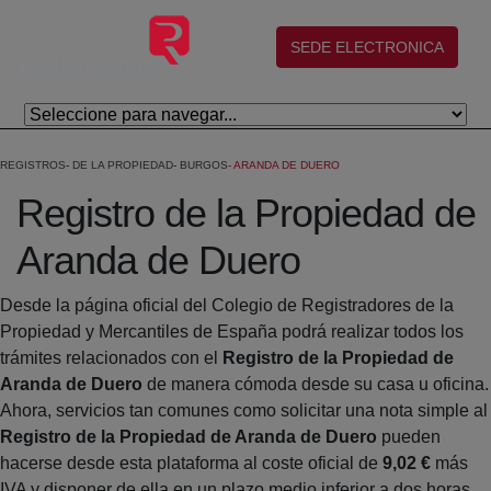
Skip to Main Content
(abre en nueva ventana)
SEDE ELECTRONICA
REGISTROS
DE LA PROPIEDAD
BURGOS
ARANDA DE DUERO
Registro de la Propiedad de
Aranda de Duero
Desde la página oficial del Colegio de Registradores de la
Propiedad y Mercantiles de España podrá realizar todos los
trámites relacionados con el
Registro de la Propiedad de
Aranda de Duero
de manera cómoda desde su casa u oficina.
Ahora, servicios tan comunes como solicitar una nota simple al
Registro de la Propiedad de Aranda de Duero
pueden
hacerse desde esta plataforma al coste oficial de
9,02 €
más
IVA y disponer de ella en un plazo medio inferior a dos horas.