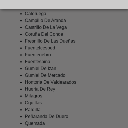
Brazacorta
Caleruega
Campillo De Aranda
Castrillo De La Vega
Coruña Del Conde
Fresnillo De Las Dueñas
Fuentelcesped
Fuentenebro
Fuentespina
Gumiel De Izan
Gumiel De Mercado
Hontoria De Valdearados
Huerta De Rey
Milagros
Oquillas
Pardilla
Peñaranda De Duero
Quemada