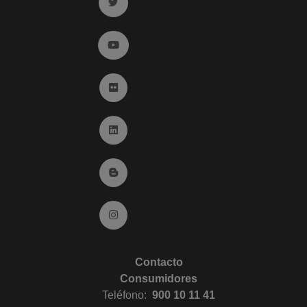
Ir a twitter (abre en ventana nueva)
Ir a YouTube (abre en ventana nueva)
Ir a Flickr (abre en ventana nueva)
Ir a Linkedin (abre en ventana nueva)
Ir al Blog (abre en ventana nueva)
Ir a Instagram (abre en ventana nueva)
Contacto
Consumidores
Teléfono:
900 10 11 41