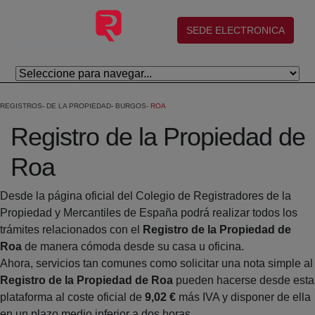
Skip to Main Content
(abre en nueva ventana)
SEDE ELECTRONICA
REGISTROS
DE LA PROPIEDAD
BURGOS
ROA
Registro de la Propiedad de
Roa
Desde la página oficial del Colegio de Registradores de la
Propiedad y Mercantiles de España podrá realizar todos los
trámites relacionados con el
Registro de la Propiedad de
Roa
de manera cómoda desde su casa u oficina.
Ahora, servicios tan comunes como solicitar una nota simple al
Registro de la Propiedad de Roa
pueden hacerse desde esta
plataforma al coste oficial de
9,02 €
más IVA y disponer de ella
en un plazo medio inferior a dos horas.