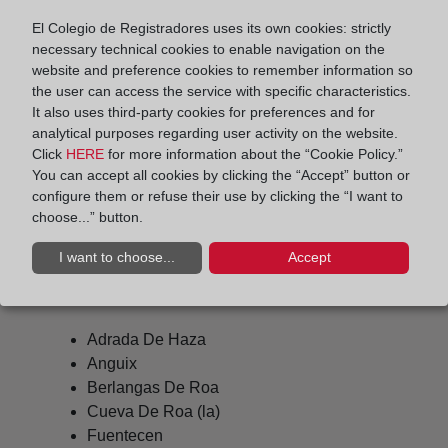
El Colegio de Registradores uses its own cookies: strictly
roa@registrodelapropiedad.org
necessary technical cookies to enable navigation on the
Datos del Registrador:
website and preference cookies to remember information so
Andrés Vicente Monera Lucas
the user can access the service with specific characteristics.
It also uses third-party cookies for preferences and for
Delegado de Protección de Datos:
analytical purposes regarding user activity on the website.
dpo@corpme.es
Click
HERE
for more information about the “Cookie Policy.”
You can accept all cookies by clicking the “Accept” button or
configure them or refuse their use by clicking the “I want to
Otros municipios incluidos en el
choose...” button.
distrito hipotecario
I want to choose...
Accept
Adrada De Haza
Anguix
Berlangas De Roa
Cueva De Roa (la)
Fuentecen