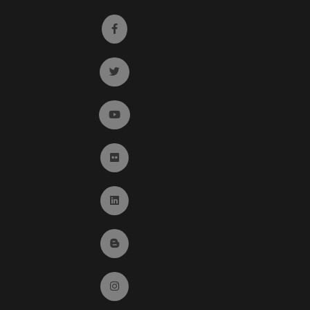
Ir a facebook (abre en ventana nueva)
Ir a twitter (abre en ventana nueva)
Ir a YouTube (abre en ventana nueva)
Ir a Flickr (abre en ventana nueva)
Ir a Linkedin (abre en ventana nueva)
Ir al Blog (abre en ventana nueva)
Ir a Instagram (abre en ventana nueva)