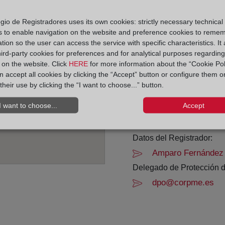
Horario:
gio de Registradores uses its own cookies: strictly necessary technical
s to enable navigation on the website and preference cookies to reme
De lunes a viernes de 0
tion so the user can access the service with specific characteristics. It 
Agosto: De lunes a vier
hird-party cookies for preferences and for analytical purposes regardin
Los días 24 y 31 de dic
y on the website. Click
HERE
for more information about the “Cookie Pol
 accept all cookies by clicking the “Accept” button or configure them o
their use by clicking the “I want to choose...” button.
Datos de contacto:
(956) 40 07 08
I want to choose...
Accept
chiclanadelafronte
Datos del Registrador:
Amparo Fernández 
Delegado de Protección d
dpo@corpme.es