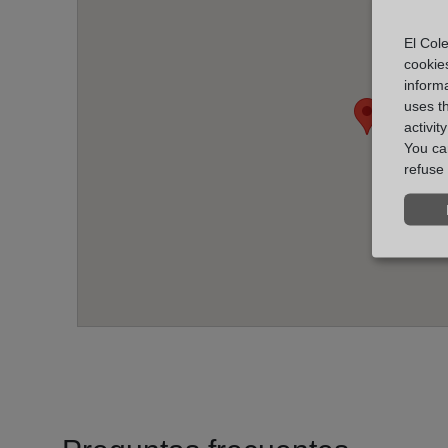
El Cole
cookie
informa
uses t
activit
You can
refuse 