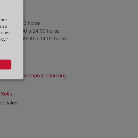
mber
9:00 a 17:00 horas
also
nes de 09:00 a 14:00 horas
g user
iembre de 09:00 a 14:00 horas
icy.”
r
ra@registrodelapropiedad.org
Solís
e Datos: