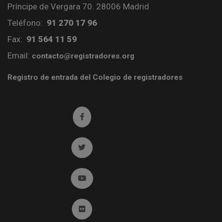
Príncipe de Vergara 70. 28006 Madrid
Teléfono:
91 270 17 96
Fax:
91 564 11 59
Email:
contacto@registradores.org
Registro de entrada del Colegio de registradores
Ir a facebook (abre en ventana nueva)
Ir a twitter (abre en ventana nueva)
Ir a YouTube (abre en ventana nueva)
Ir a Flickr (abre en ventana nueva)