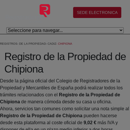
Skip to Main Content
(abre en nueva ventana)
SEDE ELECTRONICA
REGISTROS
DE LA PROPIEDAD
CADIZ
CHIPIONA
Registro de la Propiedad de
Chipiona
Desde la página oficial del Colegio de Registradores de la
Propiedad y Mercantiles de España podrá realizar todos los
trámites relacionados con el
Registro de la Propiedad de
Chipiona
de manera cómoda desde su casa u oficina.
Ahora, servicios tan comunes como solicitar una nota simple al
Registro de la Propiedad de Chipiona
pueden hacerse
desde esta plataforma al coste oficial de
9,02 €
más IVA y
disponer de ella en un plazo medio inferior a dos horas.