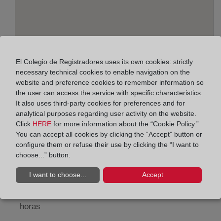
El Colegio de Registradores uses its own cookies: strictly
necessary technical cookies to enable navigation on the
website and preference cookies to remember information so
the user can access the service with specific characteristics.
Address:
It also uses third-party cookies for preferences and for
analytical purposes regarding user activity on the website.
Avda. de La Laguna, 37 - local A - Edif. Las
Click
HERE
for more information about the “Cookie Policy.”
Palmeras, 11550
You can accept all cookies by clicking the “Accept” button or
configure them or refuse their use by clicking the “I want to
Horario:
choose...” button.
De lunes a viernes de 09:00 a 17:00 horas
I want to choose...
Accept
Agosto: De lunes a viernes de 09:00 a 14:00 horas
Los días 24 y 31 de diciembre de 09:00 a 14:00
horas