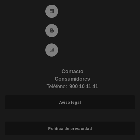
Ir a Linkedin (abre en ventana nueva)
Ir al Blog (abre en ventana nueva)
Ir a Instagram (abre en ventana nueva)
Contacto
Consumidores
Teléfono:
900 10 11 41
Aviso legal
Política de privacidad