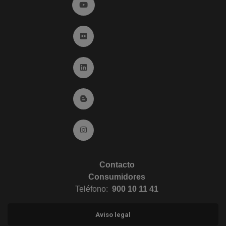
Ir a YouTube (abre en ventana nueva)
Ir a Flickr (abre en ventana nueva)
Ir a Linkedin (abre en ventana nueva)
Ir al Blog (abre en ventana nueva)
Ir a Instagram (abre en ventana nueva)
Contacto
Consumidores
Teléfono:
900 10 11 41
Aviso legal