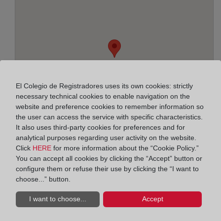
El Colegio de Registradores uses its own cookies: strictly
necessary technical cookies to enable navigation on the
website and preference cookies to remember information so
the user can access the service with specific characteristics.
It also uses third-party cookies for preferences and for
analytical purposes regarding user activity on the website.
Click
HERE
for more information about the “Cookie Policy.”
Address:
You can accept all cookies by clicking the “Accept” button or
configure them or refuse their use by clicking the “I want to
Santa María, 5 y 7 - 3ª planta, 11402
choose...” button.
Horario:
I want to choose...
Accept
De lunes a viernes de 09:00 a 17:00 horas