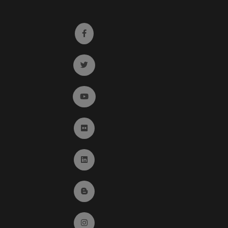
Ir a facebook (abre en ventana nueva)
Ir a twitter (abre en ventana nueva)
Ir a YouTube (abre en ventana nueva)
Ir a Flickr (abre en ventana nueva)
Ir a Linkedin (abre en ventana nueva)
Ir al Blog (abre en ventana nueva)
Ir a Instagram (abre en ventana nueva)