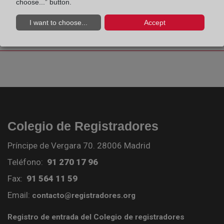
choose...” button.
¿Cómo se inscribe una cancelación de
I want to choose...
Accept
hipoteca?
Colegio de Registradores
Príncipe de Vergara 70. 28006 Madrid
Teléfono:
91 270 17 96
Fax:
91 564 11 59
Email:
contacto@registradores.org
Registro de entrada del Colegio de registradores