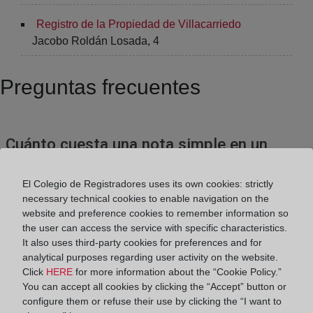
Registro de la Propiedad de Villacarriedo
Jacobo Roldán Losada, 4
Preguntas frecuentes
Cuánto cuesta una nota simple en un
Registro de la Propiedad
El Colegio de Registradores uses its own cookies: strictly
necessary technical cookies to enable navigation on the
Donde pedir una nota simple
website and preference cookies to remember information so
the user can access the service with specific characteristics.
It also uses third-party cookies for preferences and for
analytical purposes regarding user activity on the website.
¿Cuál es el contenido de una nota simple
Click
HERE
for more information about the “Cookie Policy.”
o una certificación?
You can accept all cookies by clicking the “Accept” button or
configure them or refuse their use by clicking the “I want to