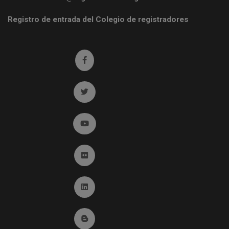
Registro de entrada del Colegio de registradores
Ir a facebook (abre en ventana nueva)
Ir a twitter (abre en ventana nueva)
Ir a YouTube (abre en ventana nueva)
Ir a Flickr (abre en ventana nueva)
Ir a Linkedin (abre en ventana nueva)
Ir al Blog (abre en ventana nueva)