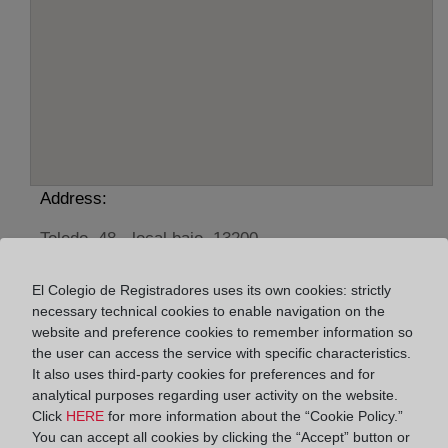
Address:
Toledo, 48 - local bajo, 13200
Horario:
El Colegio de Registradores uses its own cookies: strictly
necessary technical cookies to enable navigation on the
De lunes a viernes de 09:00 a 17:00 horas
website and preference cookies to remember information so
Agosto: De lunes a viernes de 09:00 a 14:00 horas
the user can access the service with specific characteristics.
Los días 24 y 31 de diciembre de 09:00 a 14:00
It also uses third-party cookies for preferences and for
horas
analytical purposes regarding user activity on the website.
Click
HERE
for more information about the “Cookie Policy.”
You can accept all cookies by clicking the “Accept” button or