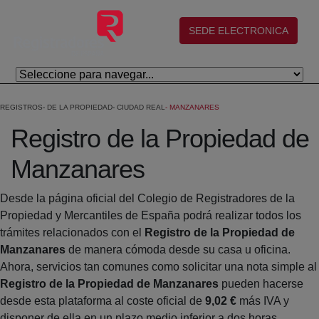
Skip to Main Content
(abre en nueva ventana)
SEDE ELECTRONICA
REGISTROS
DE LA PROPIEDAD
CIUDAD REAL
MANZANARES
Registro de la Propiedad de
Manzanares
Desde la página oficial del Colegio de Registradores de la
Propiedad y Mercantiles de España podrá realizar todos los
trámites relacionados con el
Registro de la Propiedad de
Manzanares
de manera cómoda desde su casa u oficina.
Ahora, servicios tan comunes como solicitar una nota simple al
Registro de la Propiedad de Manzanares
pueden hacerse
desde esta plataforma al coste oficial de
9,02 €
más IVA y
disponer de ella en un plazo medio inferior a dos horas.